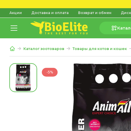
Акции
Доставка и оплата
Возврат и обмен
Диск
Катал
Каталог зоотоваров
Товары для котов и кошек
-5%