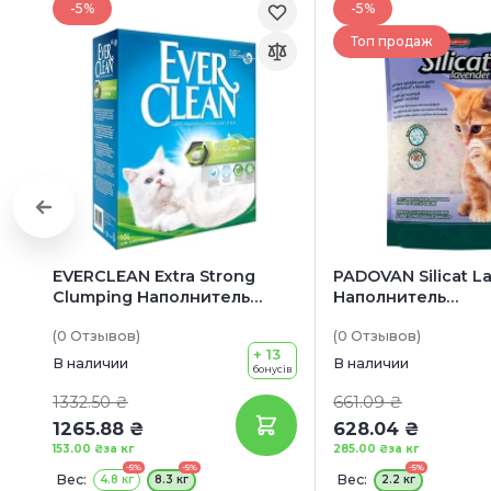
-5%
-5%
Топ продаж
EVERCLEAN Extra Strong
PADOVAN Silicat L
Clumping Наполнитель
Наполнитель
бентонитовый для
силикагелевый д
(0
Отзывов
)
(0
Отзывов
)
кошачьих туалетов (с
кошачьих туалето
+ 13
ароматом свежести)
ароматом лаванд
В наличии
В наличии
бонусів
1332.50 ₴
661.09 ₴
1265.88 ₴
628.04 ₴
153.00 ₴
за кг
285.00 ₴
за кг
-5%
-5%
-5%
Вес:
Вес:
4.8 кг
8.3 кг
2.2 кг