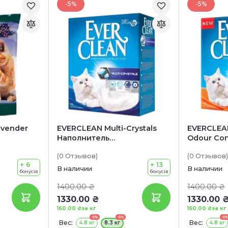
-5%
-5%
avender
EVERCLEAN Multi-Crystals
EVERCLEAN
Наполнитель
Odour Con
ля
бентонитовый для
бентонит
(0
Отзывов
)
(0
Отзывов
)
в (с
кошачьих туалетов (без
кошачьих
+ 6
+ 13
ы)
аромата)
В наличии
В наличии
бонусів
бонусів
1400.00 ₴
1400.00 ₴
1330.00 ₴
1330.00 
160.00 ₴
за кг
160.00 ₴
за кг
-5%
-5%
-5
Вес:
Вес:
4.8 кг
8.3 кг
4.8 кг