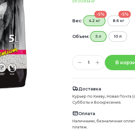
59.00₴
за кг
-5%
-5%
Вес:
4.2 кг
8.6 кг
Объем:
5 л
10 л
В корз
Доставка
Курьер по Киеву, Новая Почта (
Субботы и Воскресения.
Оплата
Наличными, безналичная оплат
платеж.