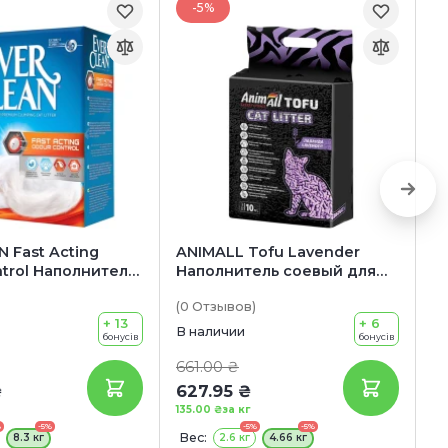
-5%
 Fast Acting
ANIMALL Tofu Lavender
VA
trol Наполнитель
Наполнитель соевый для
Н
овый для
кошачьих туалетов (с
б
(0
Отзывов
)
(0
 туалетов
ароматом лаванды)
к
+ 13
+ 6
а
В наличии
В 
бонусів
бонусів
661.00 ₴
57
₴
627.95 ₴
5
135.00 ₴
за кг
55
%
-5%
-5%
-5%
Вес:
В
8.3 кг
2.6 кг
4.66 кг