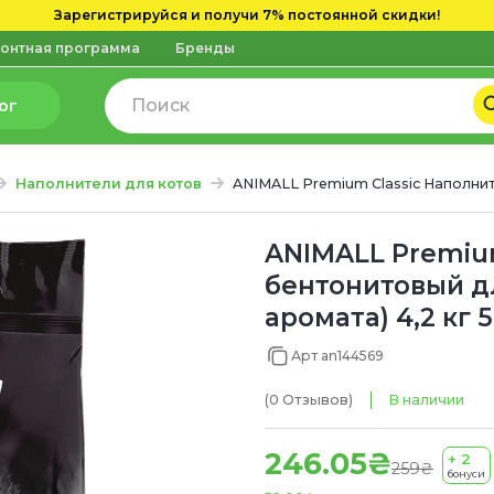
Зарегистрируйся и получи 7% постоянной скидки!
онтная программа
Бренды
ог
Наполнители для котов
ANIMALL Premium Classic Наполни
ANIMALL Premiu
бентонитовый дл
аромата) 4,2 кг 5
Арт an144569
(0
Отзывов
)
В наличии
246.05₴
+ 2
259₴
бонуси