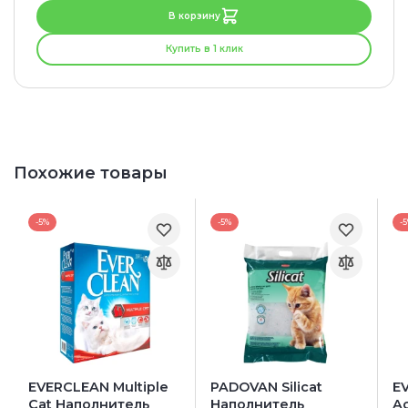
В корзину
Купить в 1 клик
Похожие товары
-5%
-5%
-
EVERCLEAN Multiple
PADOVAN Silicat
E
Cat Наполнитель
Наполнитель
Ac