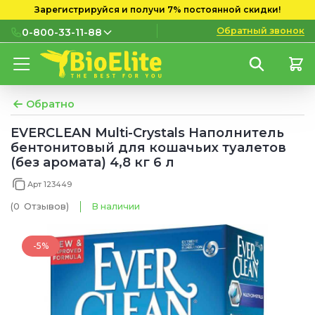
Зарегистрируйся и получи 7% постоянной скидки!
Обратный звонок
0-800-33-11-88
0-800-33-11-88
Бесплатно с городских и
мобильных номеров
Обратно
(097) 133 11 88
EVERCLEAN Multi-Crystals Наполнитель
бентонитовый для кошачьих туалетов
(095) 133 11 88
(без аромата) 4,8 кг 6 л
(073) 133 11 88
Арт 123449
(0
Отзывов
)
В наличии
-5%