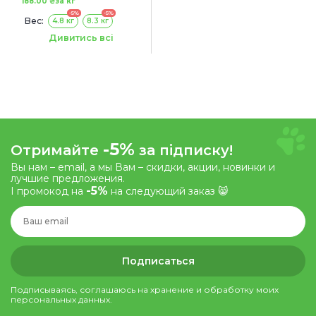
188.00 ₴
за кг
-5%
-5%
Вес:
4.8 кг
8.3 кг
Объем:
6 л
10 л
Дивитись всі
-5%
Отримайте
за підписку!
Вы нам – email, а мы Вам – скидки, акции, новинки и
лучшие предложения.
-5%
І промокод на
на следующий заказ 😸
Подписаться
Подписываясь, соглашаюсь на хранение и обработку моих
персональных данных.