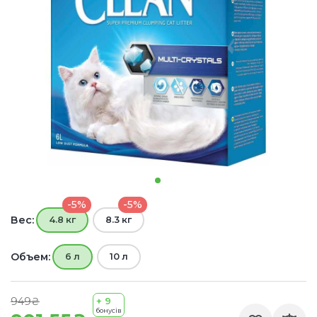
-5%
-5%
Вес:
4.8 кг
8.3 кг
Объем:
6 л
10 л
949₴
+ 9
бонусів