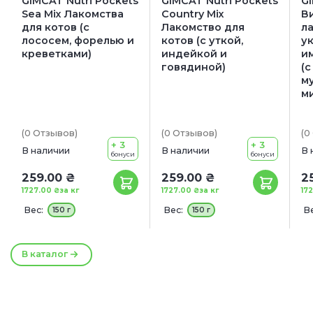
GIMCAT Nutri Pockets
GIMCAT Nutri Pockets
GI
Sea Mix Лакомства
Country Mix
В
для котов (с
Лакомство для
л
лососем, форелью и
котов (с уткой,
у
креветками)
индейкой и
и
говядиной)
(с
м
м
(0
Отзывов
)
(0
Отзывов
)
(0
+ 3
+ 3
В наличии
В наличии
В 
бонуси
бонуси
259.00 ₴
259.00 ₴
2
1727.00 ₴
за кг
1727.00 ₴
за кг
17
Вес:
Вес:
Ве
150 г
150 г
В каталог