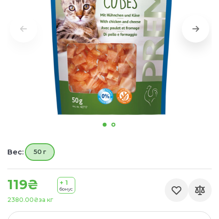
Вес:
50 г
119₴
+ 1
бонус
2380.00₴
за кг