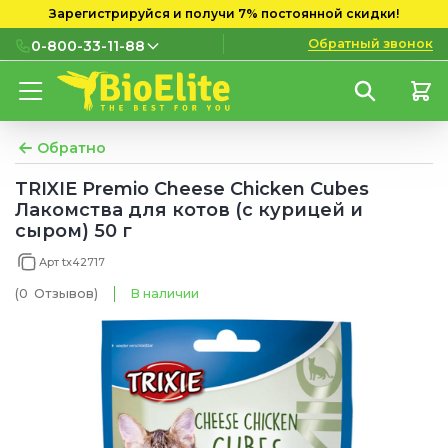
Зарегистрируйся и получи 7% постоянной скидки!
Обратный звонок
0-800-33-11-88
0-800-33-11-88
Бесплатно с городских и
мобильных номеров
Обратно
(097) 133 11 88
TRIXIE Premio Cheese Chicken Cubes
Лакомства для котов (с курицей и
(095) 133 11 88
сыром) 50 г
(073) 133 11 88
Арт tx42717
(0
Отзывов
)
В наличии