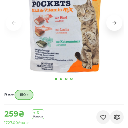
Вес:
150 г
259₴
+ 3
бонуси
1727.00₴
за кг