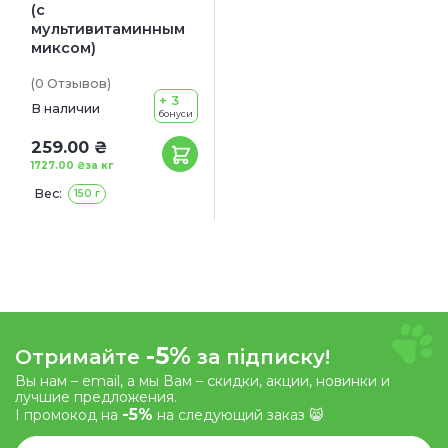
(с
мультивитаминным
миксом)
(0
Отзывов
)
+ 3
В наличии
бонуси
259.00 ₴
1727.00 ₴
за кг
Вес:
150 г
-5%
Отримайте
за підписку!
Вы нам – email, а мы Вам – скидки, акции, новинки и
лучшие предложения.
-5%
І промокод на
на следующий заказ 😸