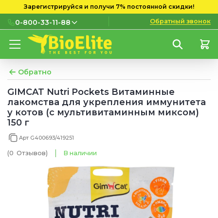
Зарегистрируйся и получи 7% постоянной скидки!
Обратный звонок
0-800-33-11-88
0-800-33-11-88
Бесплатно с городских и
мобильных номеров
Обратно
(097) 133 11 88
GIMCAT Nutri Pockets Витаминные
лакомства для укрепления иммунитета
(095) 133 11 88
у котов (с мультивитаминным миксом)
150 г
(073) 133 11 88
Арт G400693/419251
(0
Отзывов
)
В наличии