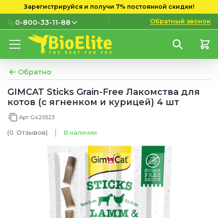
Зарегистрируйся и получи 7% постоянной скидки!
Обратный звонок
0-800-33-11-88
0-800-33-11-88
Бесплатно с городских и
мобильных номеров
Обратно
(097) 133 11 88
GIMCAT Sticks Grain-Free Лакомства для
котов (с ягненком и курицей) 4 шт
(095) 133 11 88
Арт G420523
(073) 133 11 88
(0
Отзывов
)
В наличии