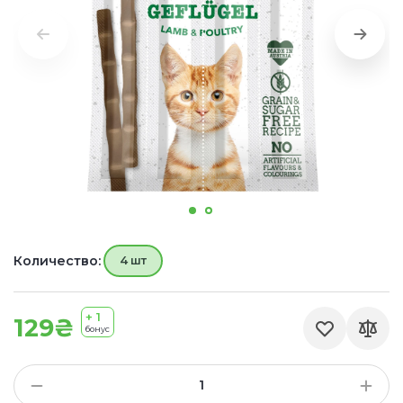
Количество:
4 шт
+ 1
129₴
бонус