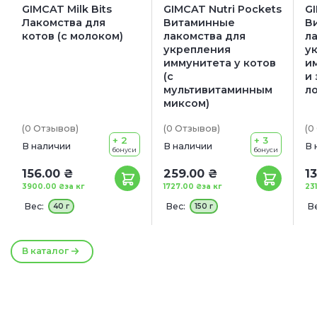
GIMCAT Milk Bits
GIMCAT Nutri Pockets
GI
Лакомства для
Витаминные
В
котов (с молоком)
лакомства для
л
укрепления
у
иммунитета у котов
и
(с
и 
мультивитаминным
л
миксом)
(0
Отзывов
)
(0
Отзывов
)
(0
+ 2
+ 3
В наличии
В наличии
В 
бонуси
бонуси
156.00 ₴
259.00 ₴
1
3900.00 ₴
за кг
1727.00 ₴
за кг
23
Вес:
Вес:
Ве
40 г
150 г
В каталог