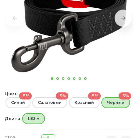
Цвет:
-5%
-5%
-5%
-5%
Синий
Салатовый
Красный
Черный
Длина:
1.83 м
+ 6