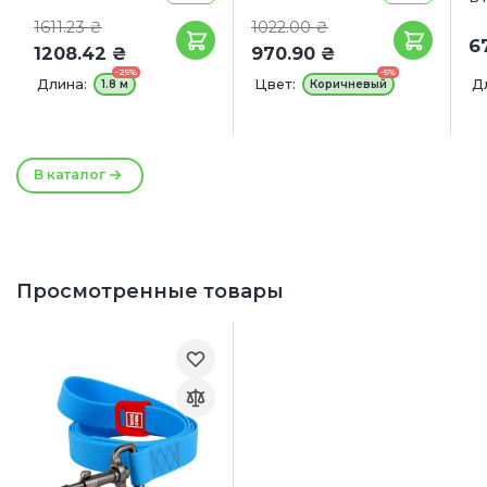
1611.23 ₴
1022.00 ₴
6
1208.42 ₴
970.90 ₴
-25%
-5%
Длина:
Цвет:
Д
1.8 м
Коричневый
6
Ш
В каталог
Просмотренные товары