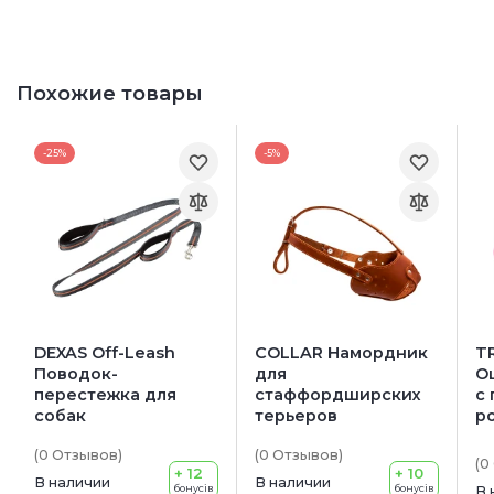
Похожие товары
-25%
-5%
DEXAS Off-Leash
COLLAR Намордник
TR
Поводок-
для
О
перестежка для
стаффордширских
с 
собак
терьеров
р
(0
Отзывов
)
(0
Отзывов
)
(0
+ 12
+ 10
В наличии
В наличии
бонусів
бонусів
В 