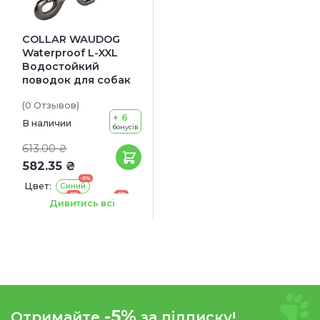
COLLAR WAUDOG
Waterproof L-XXL
Водостойкий
поводок для собак
(0
Отзывов
)
+ 6
В наличии
бонусів
613.00 ₴
582.35 ₴
-5%
Цвет:
Синий
-5%
-5%
Салатовый
Красный
Дивитись всі
-5%
Черный
Длина:
1.83 м
-5%
Отримайте
за підписку!