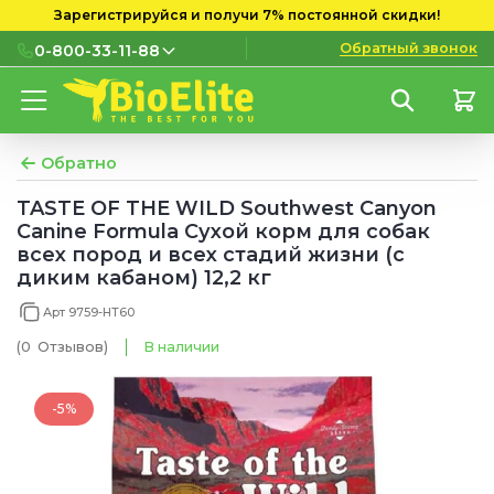
Зарегистрируйся и получи 7% постоянной скидки!
Обратный звонок
0-800-33-11-88
0-800-33-11-88
Бесплатно с городских и
мобильных номеров
Обратно
(097) 133 11 88
TASTE OF THE WILD Southwest Canyon
Canine Formula Сухой корм для собак
(095) 133 11 88
-5%
всех пород и всех стадий жизни (с
Отримайте
за підписку!
диким кабаном) 12,2 кг
(073) 133 11 88
Вы нам – email, а мы Вам – скидки, акции,
новинки и лучшие предложения.
Арт 9759-HT60
-5%
І промокод на
на следующий заказ 😸
(0
Отзывов
)
В наличии
-5%
Подписаться