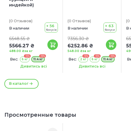
индейкой)
(0
Отзывов
)
(0
Отзывов
)
(0
+ 56
+ 63
В наличии
В наличии
В 
бонусів
бонуси
6548.55 ₴
7356.30 ₴
65
5566.27 ₴
6252.86 ₴
5
488.00 ₴
за кг
548.00 ₴
за кг
49
-15%
-15%
-15%
-15%
-15%
Вес:
Вес:
Ве
6 кг
11.4 кг
2 кг
6 кг
11.4 кг
Акция:
Акция:
А
Дивитись всі
Дивитись всі
+ КОНСЕРВА В ПОДАРОК!
+ КОНСЕРВА В ПОДАРОК!
+
В каталог
Просмотренные товары