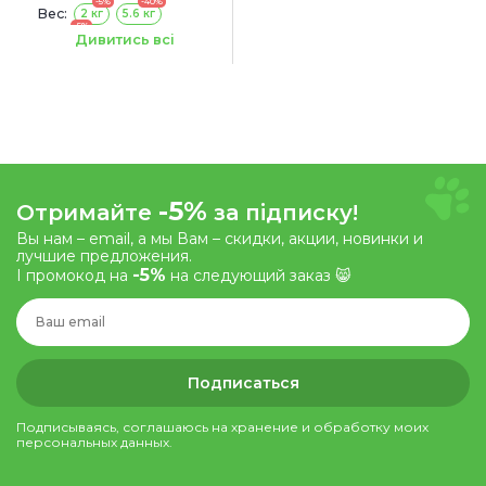
-5%
-40%
Вес:
2 кг
5.6 кг
-5%
12.2 кг
Дивитись всі
Сроки годности:
26/12/2026
-5%
Отримайте
за підписку!
Вы нам – email, а мы Вам – скидки, акции, новинки и
лучшие предложения.
-5%
І промокод на
на следующий заказ 😸
Подписаться
Подписываясь, соглашаюсь на хранение и обработку моих
персональных данных.