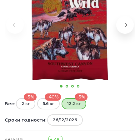
Подписываясь, соглашаюсь на хранение и обработку моих
персональных данных.
-5%
-40%
-5%
Вес:
2 кг
5.6 кг
12.2 кг
Сроки годности:
26/12/2026
4816.9₴
+ 46