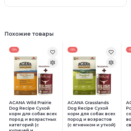
Похожие товары
-15%
-15%
-1
ACANA Wild Prairie
ACANA Grasslands
A
Dog Recipe Сухой
Dog Recipe Сухой
P
корм для собак всех
корм для собак всех
с
пород и возрастных
пород и возрастов
в
категорий (с
(с ягненком и уткой)
с
курицей и