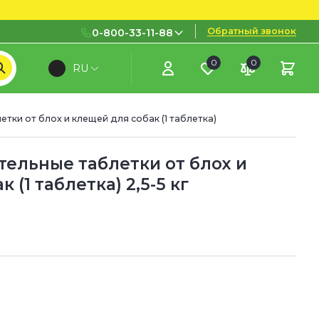
Обратный звонок
0-800-33-11-88
0
0
RU
0-800-33-11-88
Бесплатно с городских и
мобильных номеров
ки от блох и клещей для собак (1 таблетка)
(097) 133 11 88
(095) 133 11 88
тельные таблетки от блох и
 (1 таблетка) 2,5-5 кг
(073) 133 11 88