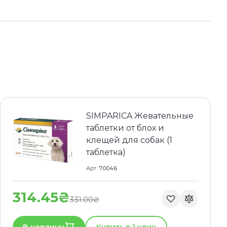
SIMPARICA Жевательные
таблетки от блох и
клещей для собак (1
таблетка)
Арт
70046
314.45₴
331.00₴
В корзину
Купить в 1 клик