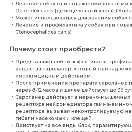
Лечение собак при поражениях кожными кле
Demodex canis (демодекозный клещ), Otodec
Может использоваться для лечения собак 
Лечение и профилактика у собак при пораже
Ctenocephalides canis).
Почему стоит приобрести?
Представляет собой эффективное профилак
вещества сароланер, который принадлежит
инсектицидным действием.
После применения препарата сароланер пр
через 8-12 часов и далее действует до 35 сут
Сароланер действует в нервно-мышечных 
рецептора нейромедиатора гамма-аминома
рецептора, вызывая неконтролируемую не
гибели насекомых и клещей.
Действует на все виды блох, паразитирующ