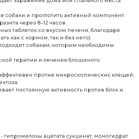
щает заражение дома или спального места
е собаки и проглотить активный компонент
азита через 8–12 часов.
ных таблеток со вкусом печени, благодаря
ь как с кормом, так и без него).
подходит собакам, которым необходимы
сной терапии и лечения блошиного
 эффективен против микроскопических клещей,
ектоза.
вает постоянную активность против блох и
- гипромелозы ацетата сукцинат, моногидрат