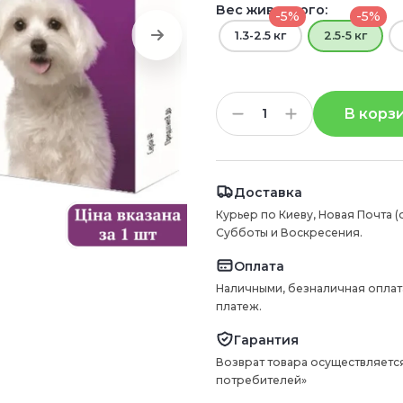
Вес животного:
-5%
-5%
1.3-2.5 кг
2.5-5 кг
В корз
Доставка
Курьер по Киеву, Новая Почта (
Субботы и Воскресения.
Оплата
Наличными, безналичная оплат
платеж.
Гарантия
Возврат товара осуществляется
потребителей»