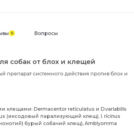
ывы
Вопросы
6
ля собак от блох и клещей
ый препарат системного действия против блох и
ещами: Dermacentor reticulatus и D.variabilis
clus (иксодовый парализующий клещ), I. ricinus
черноногий) бурый собачий клещ), Amblyomma