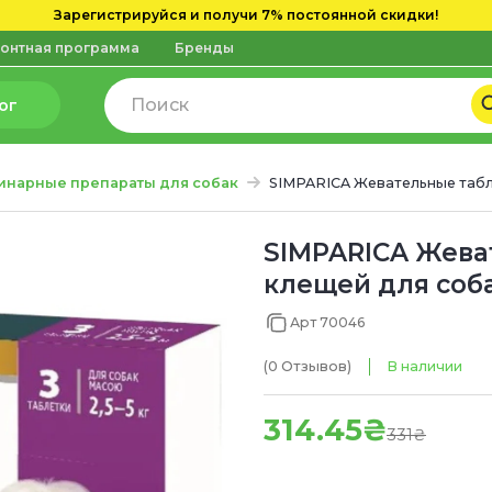
Зарегистрируйся и получи 7% постоянной скидки!
онтная программа
Бренды
ог
инарные препараты для собак
SIMPARICA Жевательные таблет
SIMPARICA Жева
клещей для собак
Арт 70046
(0
Отзывов
)
В наличии
314.45₴
331₴