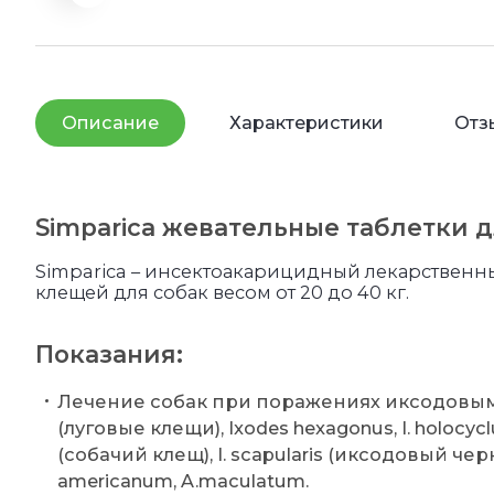
Описание
Характеристики
Отз
Simparica жевательные таблетки д
Simparica – инсектоакарицидный лекарственн
клещей для собак весом от 20 до 40 кг.
Показания:
Лечение собак при поражениях иксодовыми кл
(луговые клещи), Ixodes hexagonus, I. holocy
(собачий клещ), I. scapularis (иксодовый 
americanum, A.maculatum.