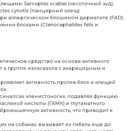
щами: Sarcoptes scabiei (чесоточный зуд),
tes cynotis (панцирный клещ).
при аллергическом блошином дерматите (FAD).
нии блохами (Ctenocephalides felis и
тическое средство на основе активного
 к группе изоксазола с акарицидным и
оявляет активность против блох и клещей
ок.
синапсах членистоногих, подавляя функцию
сляной кислоты (ГАМК) и глутаматного
йромышечную активность, что приводит к
их на собаках, вызывает их гибель еще до