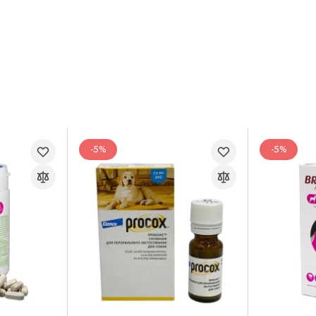
-5%
-5%