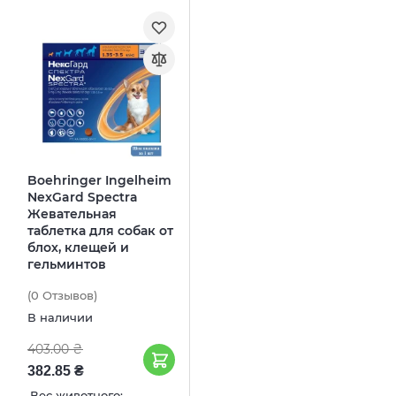
Boehringer Ingelheim
NexGard Spectra
Жевательная
таблетка для собак от
блох, клещей и
гельминтов
(0
Отзывов
)
В наличии
403.00 ₴
382.85 ₴
Вес животного: