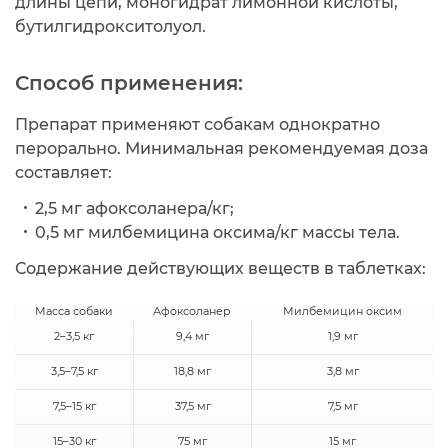
длины цепи, моногидрат лимонной кислоты,
бутилгидрокситолуол.
Способ применения:
Препарат применяют собакам однократно
перорально. Минимальная рекомендуемая доза
составляет:
2,5 мг афоксоланера/кг;
0,5 мг милбемицина оксима/кг массы тела.
Содержание действующих веществ в таблетках:
Масса собаки
Афоксоланер
Милбемицин оксим
2–3,5 кг
9,4 мг
1,9 мг
3,5–7,5 кг
18,8 мг
3,8 мг
7,5–15 кг
37,5 мг
7,5 мг
15–30 кг
75 мг
15 мг