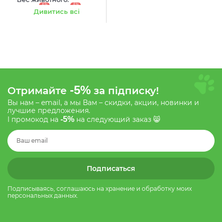
-5%
-5%
1.35-3.5 кг
3.5-7.5 кг
Дивитись всі
-5%
-5%
7.5-15 кг
15-30 кг
-5%
30-60 кг
-5%
Отримайте
за підписку!
Вы нам – email, а мы Вам – скидки, акции, новинки и
лучшие предложения.
-5%
І промокод на
на следующий заказ 😸
Подписаться
Подписываясь, соглашаюсь на хранение и обработку моих
персональных данных.