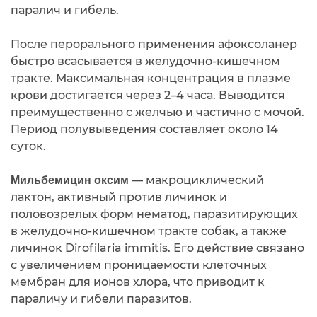
паралич и гибель.
После перорального применения афоксоланер
быстро всасывается в желудочно-кишечном
тракте. Максимальная концентрация в плазме
крови достигается через 2–4 часа. Выводится
преимущественно с желчью и частично с мочой.
Период полувыведения составляет около 14
суток.
— макроциклический
Мильбемицин оксим
лактон, активный против личинок и
половозрелых форм нематод, паразитирующих
в желудочно-кишечном тракте собак, а также
личинок Dirofilaria immitis. Его действие связано
с увеличением проницаемости клеточных
мембран для ионов хлора, что приводит к
параличу и гибели паразитов.