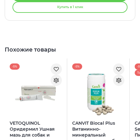
Купить в 1 клик
Похожие товары
-5%
-5%
-
Т
VETOQUINOL
CANVIT Biocal Plus
C
Оридермил Ушная
Витаминно-
Se
мазь для собак и
минеральный
П