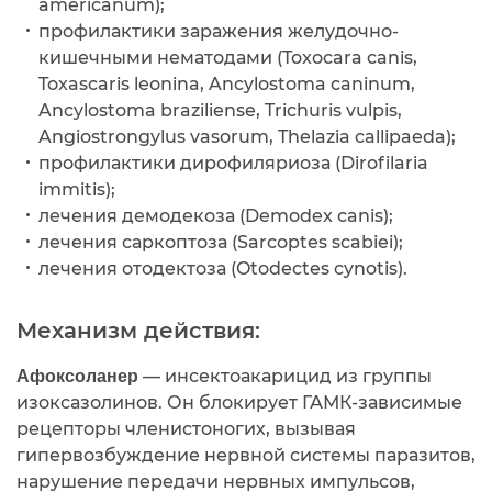
americanum);
профилактики заражения желудочно-
кишечными нематодами (Toxocara canis,
Toxascaris leonina, Ancylostoma caninum,
Ancylostoma braziliense, Trichuris vulpis,
Angiostrongylus vasorum, Thelazia callipaeda);
профилактики дирофиляриоза (Dirofilaria
immitis);
лечения демодекоза (Demodex canis);
лечения саркоптоза (Sarcoptes scabiei);
лечения отодектоза (Otodectes cynotis).
Механизм действия:
— инсектоакарицид из группы
Афоксоланер
изоксазолинов. Он блокирует ГАМК-зависимые
рецепторы членистоногих, вызывая
гипервозбуждение нервной системы паразитов,
нарушение передачи нервных импульсов,