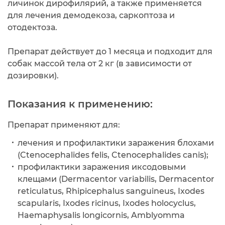
личинок дирофилярий, а также применяется
для лечения демодекоза, саркоптоза и
отодектоза.
Препарат действует до 1 месяца и подходит для
собак массой тела от 2 кг (в зависимости от
дозировки).
Показания к применению:
Препарат применяют для:
лечения и профилактики заражения блохами
(Ctenocephalides felis, Ctenocephalides canis);
профилактики заражения иксодовыми
клещами (Dermacentor variabilis, Dermacentor
reticulatus, Rhipicephalus sanguineus, Ixodes
scapularis, Ixodes ricinus, Ixodes holocyclus,
Haemaphysalis longicornis, Amblyomma