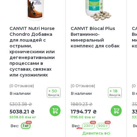
CANVIT Nutri Horse
CANVIT Biocal Plus
C
Chondro Добавка
Витаминно-
В
для лошадей с
минеральный
м
острыми,
комплекс для собак
к
хроническими или
дегенеративными
процессами в
суставах, связках
или сухожилиях
(0
Отзывов
)
(0
Отзывов
)
(0
+ 50
+ 18
В наличии
В наличии
В 
бонусів
бонусів
5303.38 ₴
1889.23 ₴
35
5038.21 ₴
1794.77 ₴
3
5038.00 ₴
за кг
1795.00 ₴
за кг
33
-5%
-5%
-5%
Вес:
Вес:
Ве
1 кг
230 г
500 г
-5%
1 кг
1
Дивитись всі