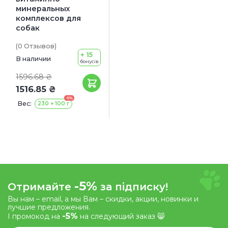
минеральных
комплексов для
собак
(0
Отзывов
)
+ 15
В наличии
бонусів
1596.68 ₴
1516.85 ₴
-5%
Вес:
230 + 100 г
-5%
Отримайте
за підписку!
Вы нам – email, а мы Вам – скидки, акции, новинки и
лучшие предложения.
-5%
І промокод на
на следующий заказ 😸