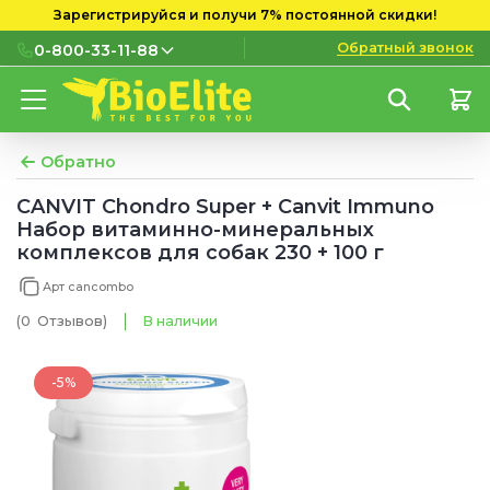
Зарегистрируйся и получи 7% постоянной скидки!
Обратный звонок
0-800-33-11-88
0-800-33-11-88
Бесплатно с городских и
мобильных номеров
Обратно
(097) 133 11 88
CANVIT Chondro Super + Canvit Immuno
Набор витаминно-минеральных
(095) 133 11 88
комплексов для собак 230 + 100 г
(073) 133 11 88
Арт cancombo
(0
Отзывов
)
В наличии
-5%