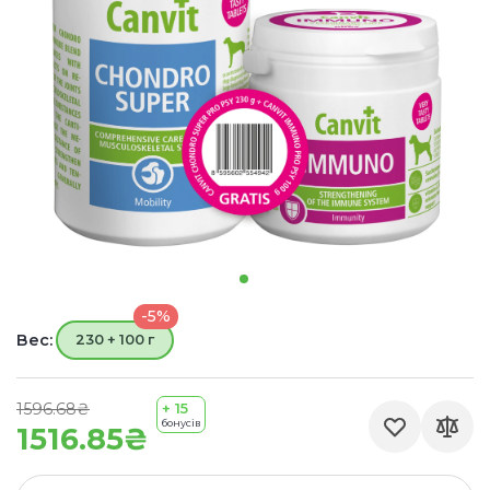
-5%
Вес:
230 + 100 г
1596.68₴
+ 15
бонусів
1516.85₴