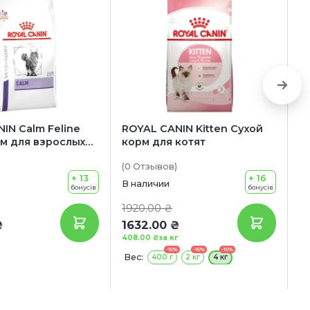
IN Calm Feline
ROYAL CANIN Kitten Сухой
BR
м для взрослых
корм для котят
W
в
(0
Отзывов
)
(0
к
+ 13
+ 16
(
В наличии
В 
бонусів
бонусів
1920.00 ₴
1
₴
1632.00 ₴
55
408.00 ₴
за кг
-15%
-15%
-15%
Вес:
В
400 г
2 кг
4 кг