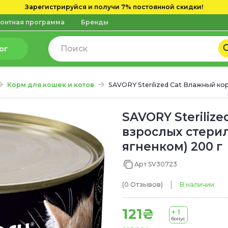
Зарегистрируйся и получи 7% постоянной скидки!
онтная программа
Бренды
ог
Корм для кошек и котов
SAVORY Sterilized Cat Влажный ко
SAVORY Steriliz
взрослых стерил
ягненком) 200 г
Арт SV30723
(0
Отзывов
)
В наличии
121₴
+ 1
бонус