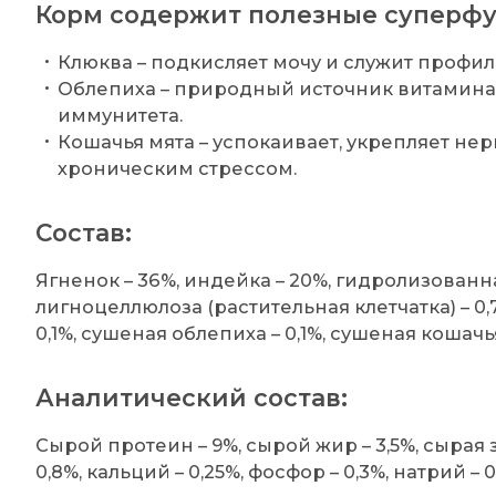
Корм содержит полезные суперфу
Клюква – подкисляет мочу и служит профи
Облепиха – природный источник витамина
иммунитета.
Кошачья мята – успокаивает, укрепляет нер
хроническим стрессом.
Состав:
Ягненок – 36%, индейка – 20%, гидролизованна
лигноцеллюлоза (растительная клетчатка) – 0,
0,1%, сушеная облепиха – 0,1%, сушеная кошачья
Аналитический состав:
Сырой протеин – 9%, сырой жир – 3,5%, сырая з
0,8%, кальций – 0,25%, фосфор – 0,3%, натрий – 0