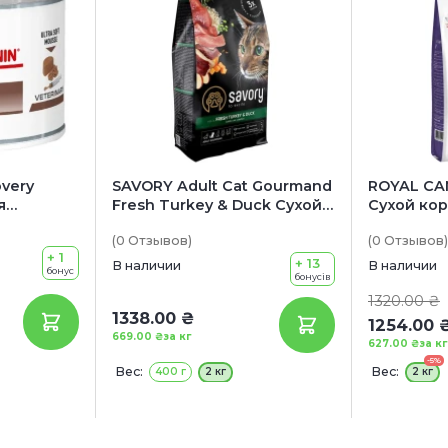
very
SAVORY Adult Cat Gourmand
ROYAL CAN
я
Fresh Turkey & Duck Сухой
Сухой кор
котов в
корм для привередливых
котов
(0
Отзывов
)
(0
Отзывов
)
вления
котов (с индейкой и уткой)
+ 1
+ 13
В наличии
В наличии
бонус
бонусів
1320.00 ₴
1338.00 ₴
1254.00 
669.00 ₴
за кг
627.00 ₴
за кг
-5%
Вес:
Вес:
400 г
2 кг
2 кг