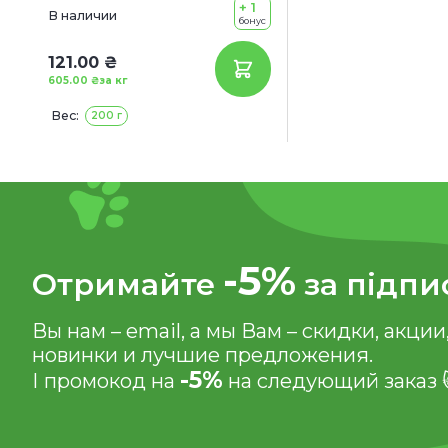
+ 1
ягненком)
В наличии
бонус
121.00 ₴
605.00 ₴
за кг
Вес:
200 г
-5%
Отримайте
за підпи
Вы нам – email, а мы Вам – скидки, акции
новинки и лучшие предложения.
-5%
І промокод на
на следующий заказ 