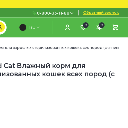
Обратный звонок
0-800-33-11-88
0
0
RU
0-800-33-11-88
Бесплатно с городских и
мобильных номеров
рм для взрослых стерилизованных кошек всех пород (с ягненком)
(097) 133 11 88
(095) 133 11 88
ed Cat Влажный корм для
изованных кошек всех пород (с
(073) 133 11 88