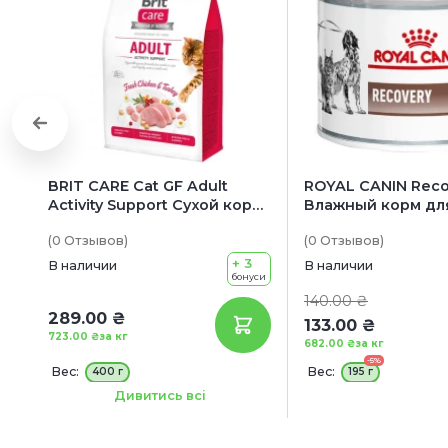
BRIT CARE Cat GF Adult
ROYAL CANIN Reco
Activity Support Сухой корм
Влажный корм дл
для взрослых котов для
взрослых собак и 
(0
Отзывов
)
(0
Отзывов
)
поддержания активности
период восстано
(с индейкой и курицей)
после болезни
+ 3
В наличии
В наличии
бонуси
140.00 ₴
289.00 ₴
133.00 ₴
723.00 ₴
за кг
682.00 ₴
за кг
-5%
Вес:
Вес:
400 г
195 г
Сроки годности:
07/09/2026
Дивитись всі