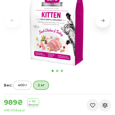
Вес:
400 г
2 кг
989₴
+ 10
бонусів
495.00₴
за кг