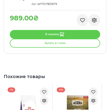
Арт
br171278/0679
989.00₴
В корзину
Купить в 1 клик
Похожие товары
-5%
-15%