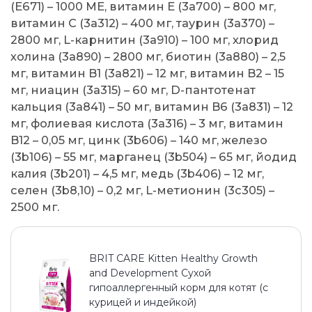
(E671) – 1000 МЕ, витамин E (3a700) – 800 мг,
витамин C (3a312) – 400 мг, таурин (3a370) –
2800 мг, L-карнитин (3a910) – 100 мг, хлорид
холина (3a890) – 2800 мг, биотин (3a880) – 2,5
мг, витамин B1 (3a821) – 12 мг, витамин B2 – 15
мг, ниацин (3a315) – 60 мг, D-пантотенат
кальция (3a841) – 50 мг, витамин B6 (3a831) – 12
мг, фолиевая кислота (3a316) – 3 мг, витамин
B12 – 0,05 мг, цинк (3b606) – 140 мг, железо
(3b106) – 55 мг, марганец (3b504) – 65 мг, йодид
калия (3b201) – 4,5 мг, медь (3b406) – 12 мг,
селен (3b8,10) – 0,2 мг, L-метионин (3c305) –
2500 мг.
BRIT CARE Kitten Healthy Growth
and Development Сухой
гипоаллергенный корм для котят (с
курицей и индейкой)