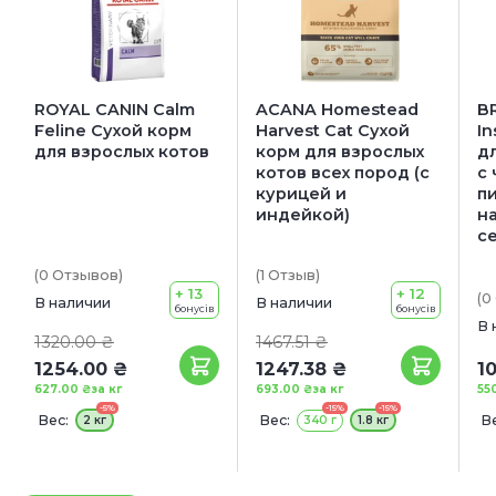
ROYAL CANIN Calm
ACANA Homestead
BR
Feline Сухой корм
Harvest Cat Сухой
In
для взрослых котов
корм для взрослых
д
котов всех пород (с
с
курицей и
п
индейкой)
н
с
(0
Отзывов
)
(1
Отзыв
)
+ 13
+ 12
(0
В наличии
В наличии
бонусів
бонусів
В 
1320.00 ₴
1467.51 ₴
1254.00 ₴
1247.38 ₴
1
627.00 ₴
за кг
693.00 ₴
за кг
55
-5%
-15%
-15%
Вес:
Вес:
Ве
2 кг
340 г
1.8 кг
С
2