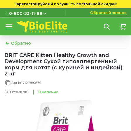
Зарегистрируйся и получи 7% постоянной скидки!
Обратный звонок
0-800-33-11-88
0-800-33-11-88
Бесплатно с городских и
мобильных номеров
Обратно
(097) 133 11 88
BRIT CARE Kitten Healthy Growth and
Development Сухой гипоаллергенный
(095) 133 11 88
корм для котят (с курицей и индейкой)
2 кг
(073) 133 11 88
Арт br171278/0679
(0
Отзывов
)
В наличии