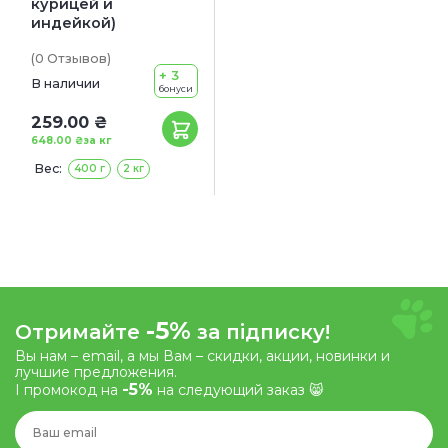
курицей и
индейкой)
(0
Отзывов
)
+ 3
В наличии
бонуси
259.00 ₴
648.00 ₴
за кг
Вес:
400 г
2 кг
-5%
Отримайте
за підписку!
Вы нам – email, а мы Вам – скидки, акции, новинки и
лучшие предложения.
-5%
І промокод на
на следующий заказ 😸