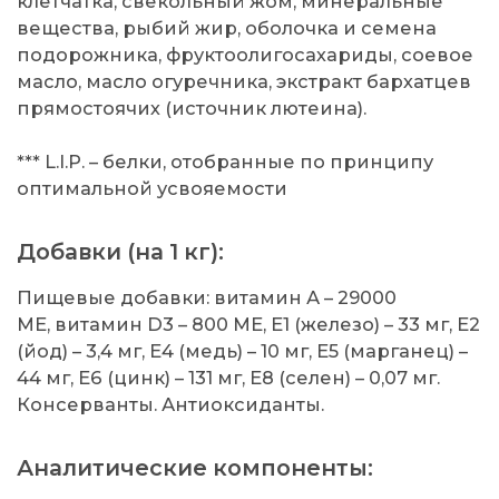
клетчатка, свекольный жом, минеральные
вещества, рыбий жир, оболочка и семена
подорожника, фруктоолигосахариды, соевое
масло, масло огуречника, экстракт бархатцев
прямостоячих (источник лютеина).
*** L.I.P. – белки, отобранные по принципу
оптимальной усвояемости
Добавки (на 1 кг):
Пищевые добавки: витамин А – 29000
МЕ, витамин D3 – 800 МЕ, Е1 (железо) – 33 мг, Е2
(йод) – 3,4 мг, Е4 (медь) – 10 мг, Е5 (марганец) –
44 мг, Е6 (цинк) – 131 мг, Е8 (селен) – 0,07 мг.
Консерванты. Антиоксиданты.
Аналитические компоненты: