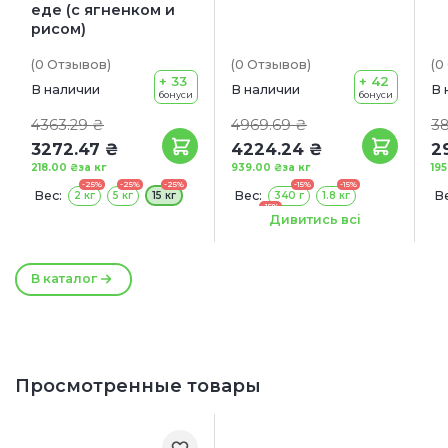
еде (с ягненком и
рисом)
(0
Отзывов
)
(0
Отзывов
)
(0
+ 33
+ 42
В наличии
В наличии
В 
бонуси
бонуси
4363.29 ₴
4969.69 ₴
3
3272.47 ₴
4224.24 ₴
2
218.00 ₴
за кг
939.00 ₴
за кг
19
-25%
-25%
-25%
-15%
-15%
Вес:
Вес:
Ве
2 кг
5 кг
15 кг
340 г
1.8 кг
-15%
4.5 кг
Дивитись всі
В каталог
Просмотренные товары