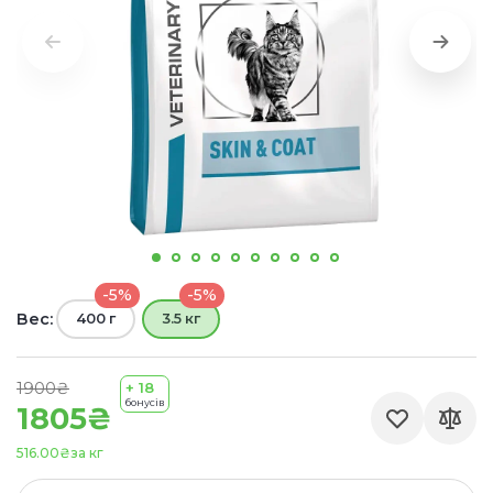
-5%
-5%
Вес:
400 г
3.5 кг
1900₴
+ 18
бонусів
1805₴
516.00₴
за кг