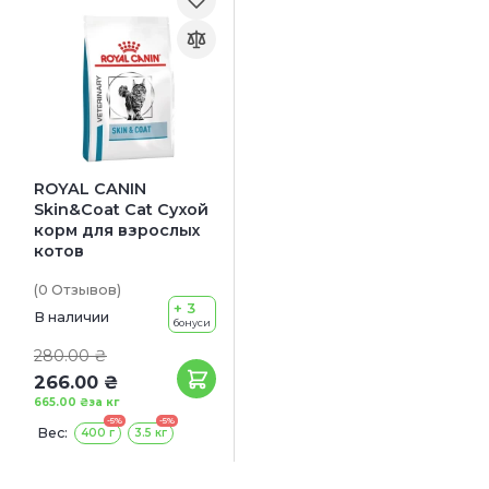
ROYAL CANIN
Skin&Coat Cat Сухой
корм для взрослых
котов
(0
Отзывов
)
+ 3
В наличии
бонуси
280.00 ₴
266.00 ₴
665.00 ₴
за кг
-5%
-5%
Вес:
400 г
3.5 кг