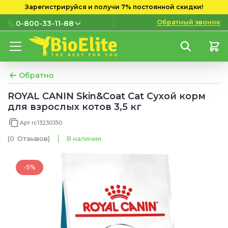
Зарегистрируйся и получи 7% постоянной скидки!
Обратный звонок
0-800-33-11-88
0-800-33-11-88
Бесплатно с городских и
мобильных номеров
Обратно
(097) 133 11 88
ROYAL CANIN Skin&Coat Cat Сухой корм
для взрослых котов 3,5 кг
(095) 133 11 88
Арт rc13230350
(073) 133 11 88
(0
Отзывов
)
В наличии
-5%