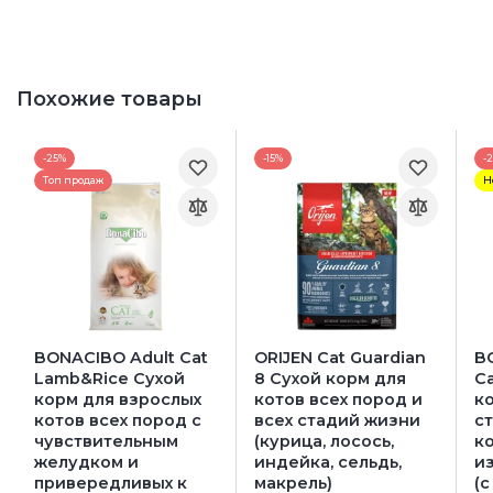
Похожие товары
-25%
-15%
-
Топ продаж
Н
BONACIBO Adult Cat
ORIJEN Cat Guardian
BO
Lamb&Rice Сухой
8 Сухой корм для
C
корм для взрослых
котов всех пород и
к
котов всех пород с
всех стадий жизни
с
чувствительным
(курица, лосось,
ко
желудком и
индейка, сельдь,
и
привередливых к
макрель)
(с