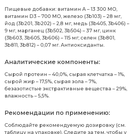
Пищевые добавки: витамин A – 13 300 MO,
витамин D3 – 700 MO, железо (3b103) – 28 мг,
йод (3b201, 3b202) – 2,8 мг, медь (3b405, 3b406) –
9 мг, марганец (3b502, 3b504) – 37 мг, цинк
(3b603, 3b605, 3b606) – 115 мг; селен (3b801,
3b811, 3b812) – 0,07 мг. Антиоксиданты.
Аналитические компоненты:
Сырой протеин – 40,0%, сырая клетчатка – 1%,
сырой жир – 17,5%, сырая зола – 7%,
безазотистые экстрактивные вещества – 29%,
влажность – 5,5%.
Рекомендации по применению:
Соблюдайте рекомендуемую дозировку (см.
таблицу на упаковке). Следите за тем, чтобы у