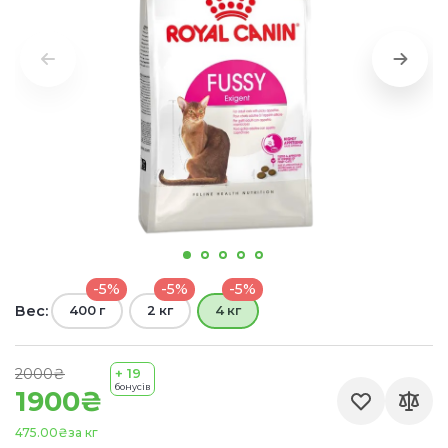
-5%
-5%
-5%
Вес:
400 г
2 кг
4 кг
2000₴
+ 19
бонусів
1900₴
475.00₴
за кг