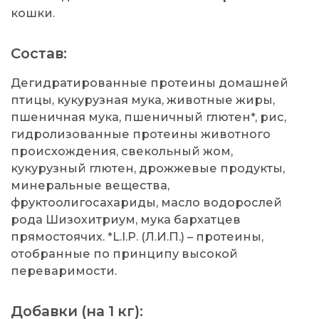
кошки.
Состав:
Дегидратированные протеины домашней
птицы, кукурузная мука, животные жиры,
пшеничная мука, пшеничный глютен*, рис,
гидролизованные протеины животного
происхождения, свекольный жом,
кукурузный глютен, дрожжевые продукты,
минеральные вещества,
фруктоолигосахариды, масло водорослей
рода Шизохитриум, мука бархатцев
прямостоячих. *L.I.P. (Л.И.П.) – протеины,
отобранные по принципу высокой
переваримости.
Добавки (на 1 кг):