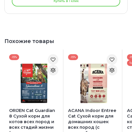
Купить в 1 клик
Похожие товары
-15%
-15%
-1
Т
ORIJEN Cat Guardian
ACANA Indoor Entree
AC
8 Сухой корм для
Cat Сухой корм для
C
котов всех пород и
домашних кошек
ко
всех стадий жизни
всех пород (с
с