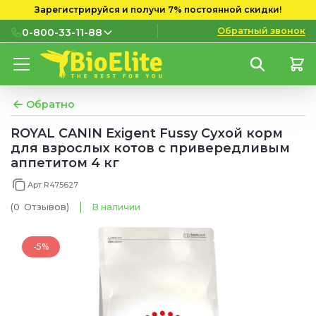
Зарегистрируйся и получи 7% постоянной скидки!
Обратный звонок
0-800-33-11-88
0-800-33-11-88
Бесплатно с городских и
мобильных номеров
Обратно
(097) 133 11 88
ROYAL CANIN Exigent Fussy Сухой корм
для взрослых котов с привередливым
(095) 133 11 88
аппетитом 4 кг
(073) 133 11 88
Арт R475627
(0
Отзывов
)
В наличии
-5%