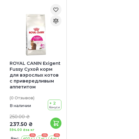
ROYAL CANIN Exigent
Fussy Сухой корм
для взрослых котов
с привередливым
аппетитом
(0
Отзывов
)
+ 2
В наличии
бонуси
250.00 ₴
237.50 ₴
594.00 ₴
за кг
-5%
-5%
-5%
Вес:
400 г
2 кг
4 кг