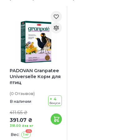
PADOVAN Granpatee
Universelle Корм для
птиц
(0
Отзывов
)
+ 4
В наличии
бонуси
411.65 ₴
391.07 ₴
391.00 ₴
за кг
-5%
Вес:
1 кг