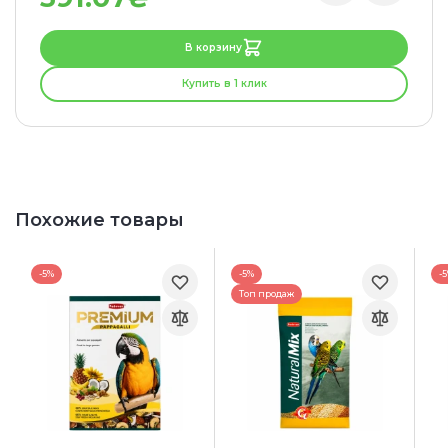
В корзину
Купить в 1 клик
Похожие товары
-5%
-5%
-
Топ продаж