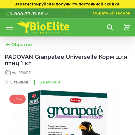
Зарегистрируйся и получи 7% постоянной скидки!
Обратный звонок
0-800-33-11-88
0-800-33-11-88
Бесплатно с городских и
мобильных номеров
Обратно
(097) 133 11 88
PADOVAN Granpatee Universelle Корм для
птиц 1 кг
(095) 133 11 88
Арт PP00191
(073) 133 11 88
(0
Отзывов
)
В наличии
-5%