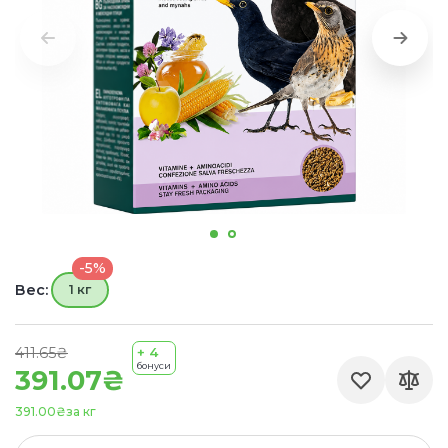
-5%
Вес:
1 кг
411.65₴
+ 4
бонуси
391.07₴
391.00₴
за кг