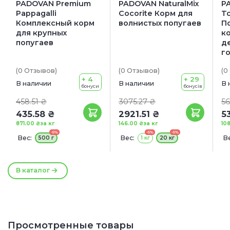
PADOVAN Premium
PADOVAN NaturalMix
PA
Pappagalli
Сocorite Корм для
To
Комплексный корм
волнистых попугаев
П
для крупных
к
попугаев
д
г
(0
Отзывов
)
(0
Отзывов
)
(0
+ 4
+ 29
В наличии
В наличии
В 
бонуси
бонусів
458.51 ₴
3075.27 ₴
56
435.58 ₴
2921.51 ₴
5
871.00 ₴
за кг
146.00 ₴
за кг
10
-5%
-5%
-5%
Вес:
Вес:
Ве
500 г
1 кг
20 кг
В каталог
Просмотренные товары