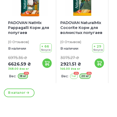
PADOVAN NatMix
PADOVAN NaturalMix
Pappagalli Корм для
Сocorite Корм для
попугаев
волнистых попугаев
(0
Отзывов
)
(0
Отзывов
)
+ 66
+ 29
В наличии
В наличии
бонусів
бонусів
6975.36 ₴
3075.27 ₴
6626.59 ₴
2921.51 ₴
368.00 ₴
за кг
146.00 ₴
за кг
-5%
-5%
-5%
Вес:
Вес:
18 кг
1 кг
20 кг
В каталог