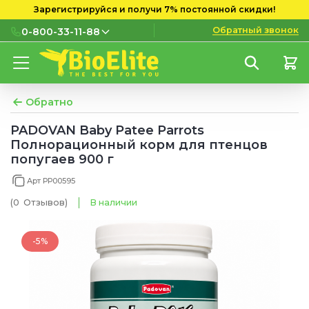
Зарегистрируйся и получи 7% постоянной скидки!
Обратный звонок
0-800-33-11-88
0-800-33-11-88
Бесплатно с городских и
мобильных номеров
Обратно
(097) 133 11 88
PADOVAN Baby Patee Parrots
Полнорационный корм для птенцов
(095) 133 11 88
попугаев 900 г
(073) 133 11 88
Арт PP00595
(0
Отзывов
)
В наличии
-5%