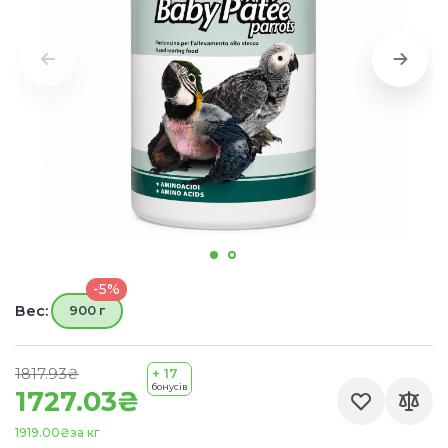
-5%
Вес:
900 г
1817.93₴
+ 17
бонусів
1727.03₴
1919.00₴
за кг