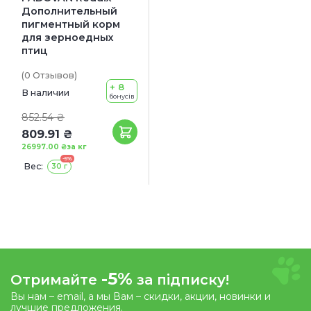
Дополнительный
пигментный корм
для зерноедных
птиц
(0
Отзывов
)
+ 8
В наличии
бонусів
852.54 ₴
809.91 ₴
26997.00 ₴
за кг
-5%
Вес:
30 г
-5%
Отримайте
за підписку!
Вы нам – email, а мы Вам – скидки, акции, новинки и
лучшие предложения.