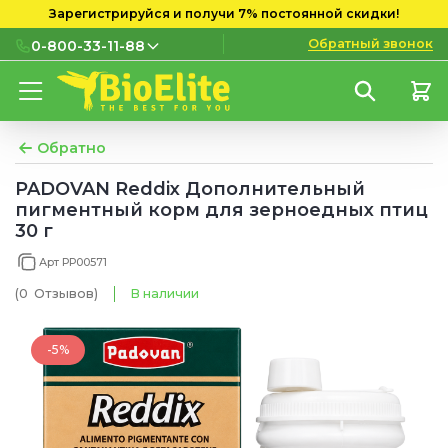
Зарегистрируйся и получи 7% постоянной скидки!
Обратный звонок
0-800-33-11-88
0-800-33-11-88
Бесплатно с городских и
мобильных номеров
Обратно
(097) 133 11 88
PADOVAN Reddix Дополнительный
пигментный корм для зерноедных птиц
(095) 133 11 88
30 г
(073) 133 11 88
Арт PP00571
(0
Отзывов
)
В наличии
-5%