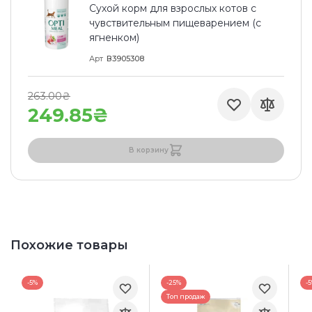
Сухой корм для взрослых котов с
чувствительным пищеварением (с
ягненком)
Арт
В3905308
263.00₴
249.85₴
В корзину
Похожие товары
-5%
-25%
-
Топ продаж