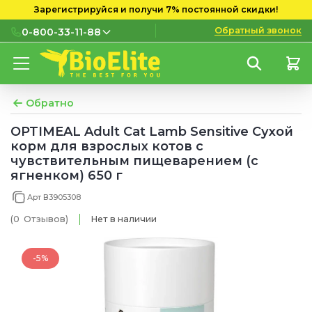
Зарегистрируйся и получи 7% постоянной скидки!
Обратный звонок
0-800-33-11-88
0-800-33-11-88
Бесплатно с городских и
мобильных номеров
Обратно
(097) 133 11 88
OPTIMEAL Adult Cat Lamb Sensitive Сухой
корм для взрослых котов с
(095) 133 11 88
чувствительным пищеварением (с
ягненком) 650 г
(073) 133 11 88
Арт В3905308
(0
Отзывов
)
Нет в наличии
-5%