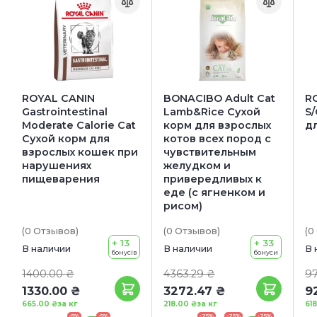
ROYAL CANIN
BONACIBO Adult Cat
RO
Gastrointestinal
Lamb&Rice Сухой
S/
Moderate Calorie Cat
корм для взрослых
д
Сухой корм для
котов всех пород с
взрослых кошек при
чувствительным
нарушениях
желудком и
пищеварения
привередливых к
еде (с ягненком и
рисом)
(0
Отзывов
)
(0
Отзывов
)
(0
+ 13
+ 33
В наличии
В наличии
В 
бонусів
бонуси
1400.00 ₴
4363.29 ₴
97
1330.00 ₴
3272.47 ₴
9
665.00 ₴
за кг
218.00 ₴
за кг
61
-5%
-5%
-25%
-25%
-25%