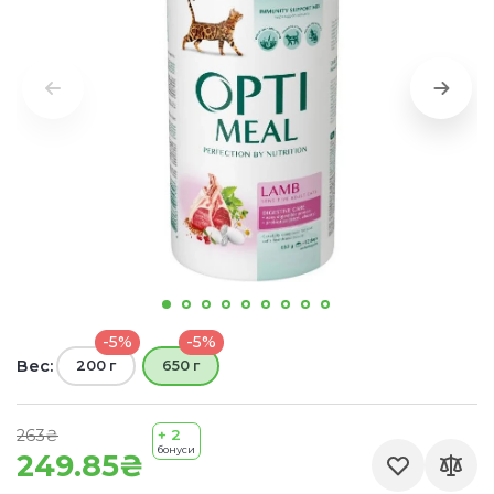
-5%
-5%
Вес:
200 г
650 г
263₴
+ 2
бонуси
249.85₴