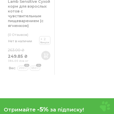
Lamb Sensitive Сухой
корм для взрослых
котов с
чувствительным
пищеварением (с
ягненком)
(0
Отзывов
)
+ 2
Нет в наличии
бонуси
263.00 ₴
249.85 ₴
384.00 ₴
за кг
-5%
-5%
Вес:
200 г
650 г
-5%
Отримайте
за підписку!