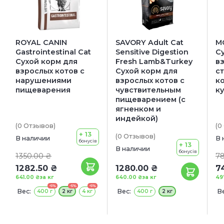
ROYAL CANIN
SAVORY Adult Cat
MO
Gastrointestinal Cat
Sensitive Digestion
С
Сухой корм для
Fresh Lamb&Turkey
в
взрослых котов с
Сухой корм для
с
нарушениями
взрослых котов с
ко
пищеварения
чувствительным
к
пищеварением (с
ягненком и
индейкой)
(0
Отзывов
)
(0
+ 13
(0
Отзывов
)
В наличии
В 
бонусів
+ 13
В наличии
бонусів
1350.00 ₴
78
1282.50 ₴
1280.00 ₴
7
641.00 ₴
за кг
640.00 ₴
за кг
49
-5%
-5%
-5%
Вес:
Вес:
Ве
400 г
2 кг
4 кг
400 г
2 кг
1