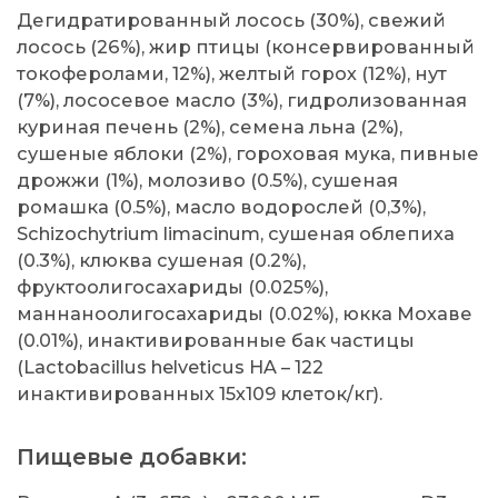
Дегидратированный лосось (30%), свежий
лосось (26%), жир птицы (консервированный
токоферолами, 12%), желтый горох (12%), нут
(7%), лососевое масло (3%), гидролизованная
куриная печень (2%), семена льна (2%),
сушеные яблоки (2%), гороховая мука, пивные
дрожжи (1%), молозиво (0.5%), сушеная
ромашка (0.5%), масло водорослей (0,3%),
Schizochytrium limacinum, сушеная облепиха
(0.3%), клюква сушеная (0.2%),
фруктоолигосахариды (0.025%),
маннаноолигосахариды (0.02%), юкка Мохаве
(0.01%), инактивированные бак частицы
(Lactobacillus helveticus HA – 122
инактивированных 15х109 клеток/кг).
Пищевые добавки: