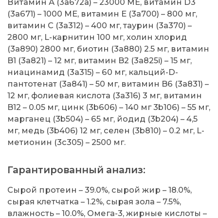
Витамин А (3a672a) – 23000 МЕ, витамин D3
(3a671) – 1000 МЕ, витамин Е (3a700) – 800 мг,
витамин С (3a312) – 400 мг, таурин (3a370) –
2800 мг, L-карнитин 100 мг, холин хлорид
(3a890) 2800 мг, биотин (3a880) 2.5 мг, витамин
B1 (3a821) – 12 мг, витамин B2 (3a825i) – 15 мг,
ниацинамид (3a315) – 60 мг, кальций-D-
пантотенат (3a841) – 50 мг, витамин B6 (3a831) –
12 мг, фолиевая кислота (3a316) 3 мг, витамин
B12 – 0.05 мг, цинк (3b606) – 140 мг 3b106) – 55 мг,
марганец (3b504) – 65 мг, йодид (3b204) – 4,5
мг, медь (3b406) 12 мг, селен (3b810) – 0.2 мг, L-
метионин (3c305) – 2500 мг.
Гарантированный анализ:
Сырой протеин – 39.0%, сырой жир – 18.0%,
сырая клетчатка – 1.2%, сырая зола – 7.5%,
влажность – 10.0%, Омега-3, жирные кислоты –