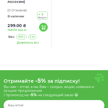
лососем)
(0
Отзывов
)
+ 3
В наличии
бонуси
299.00 ₴
748.00 ₴
за кг
Вес:
400 г
2 кг
Сроки годности:
Дивитись всі
18/09/2026
-5%
Отримайте
за підписку!
Вы нам – email, а мы Вам – скидки, акции, новинки и
лучшие предложения.
-5%
І промокод на
на следующий заказ 😸