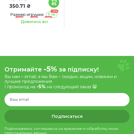
350.71 ₴
-25%
Размер игрушки:
11 см
-25%
-25%
-25%
15 см
20 см
25 см
Дивитись всі
-5%
Отримайте
за підписку!
Вы нам – email, а мы Вам – скидки, акции, новинки и
лучшие предложения.
-5%
І промокод на
на следующий заказ 😸
Подписаться
Подписываясь, соглашаюсь на хранение и обработку моих
персональных данных.