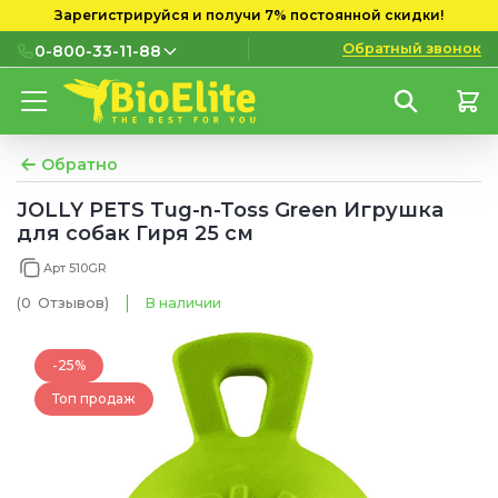
Зарегистрируйся и получи 7% постоянной скидки!
Обратный звонок
0-800-33-11-88
0-800-33-11-88
Бесплатно с городских и
мобильных номеров
Обратно
(097) 133 11 88
JOLLY PETS Tug-n-Toss Green Игрушка
для собак Гиря 25 см
(095) 133 11 88
Арт 510GR
(073) 133 11 88
(0
Отзывов
)
В наличии
-25%
Топ продаж