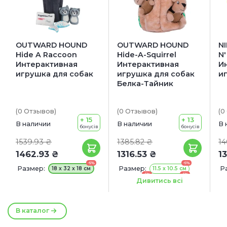
OUTWARD HOUND
OUTWARD HOUND
N
Hide A Raccoon
Hide-A-Squirrel
N'
Интерактивная
Интерактивная
И
игрушка для собак
игрушка для собак
и
Белка-Тайник
(0
Отзывов
)
(0
Отзывов
)
(0
+ 15
+ 13
В наличии
В наличии
В 
бонусів
бонусів
1539.93 ₴
1385.82 ₴
14
1462.93 ₴
1316.53 ₴
1
-5%
-5%
Размер:
Размер:
Р
18 x 32 x 18 см
11.5 x 10.5 см
-5%
-5%
17 x 15 см
20 x 18 см
Дивитись всі
В каталог