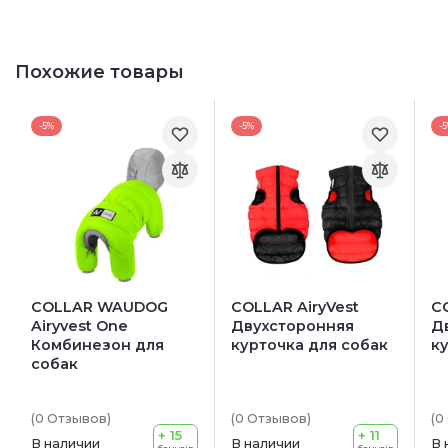
Похожие товары
-5%
-5%
-
COLLAR WAUDOG
COLLAR AiryVest
CO
Airyvest One
Двухсторонняя
Д
Комбинезон для
курточка для собак
к
собак
(0
Отзывов
)
(0
Отзывов
)
(0
+ 15
+ 11
В наличии
В наличии
В 