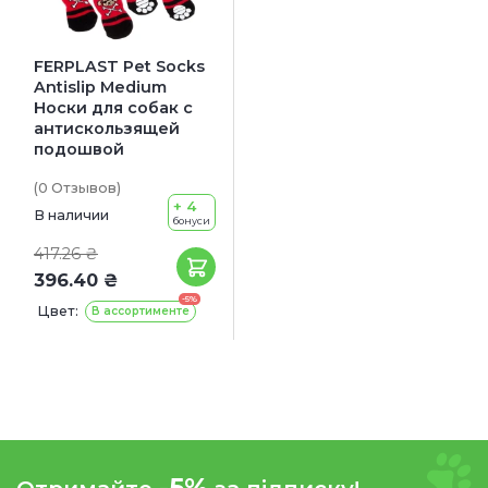
FERPLAST Pet Socks
Antislip Medium
Носки для собак с
антискользящей
подошвой
(0
Отзывов
)
+ 4
В наличии
бонуси
417.26 ₴
396.40 ₴
-5%
Цвет:
В ассортименте
-5%