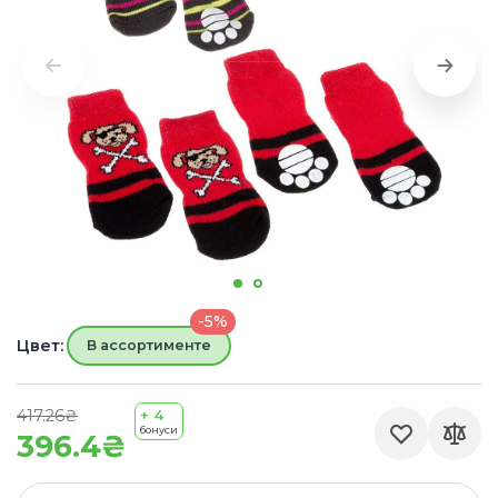
-5%
Цвет:
В ассортименте
417.26₴
+ 4
бонуси
396.4₴