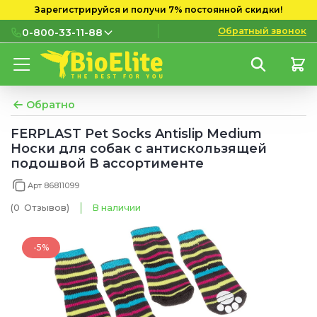
Зарегистрируйся и получи 7% постоянной скидки!
Обратный звонок
0-800-33-11-88
0-800-33-11-88
Бесплатно с городских и
мобильных номеров
Обратно
(097) 133 11 88
FERPLAST Pet Socks Antislip Medium
Носки для собак с антискользящей
(095) 133 11 88
подошвой В ассортименте
(073) 133 11 88
Арт 86811099
(0
Отзывов
)
В наличии
-5%