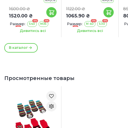
бонусів
бонусів
1600.00 ₴
1122.00 ₴
85
1520.00 ₴
1065.90 ₴
8
-5%
-5%
-5%
-5%
Размер:
Размер:
Р
S40
M35
M 40
S30
-5%
-5%
M45
M45
Дивитись всі
Дивитись всі
В каталог
Просмотренные товары