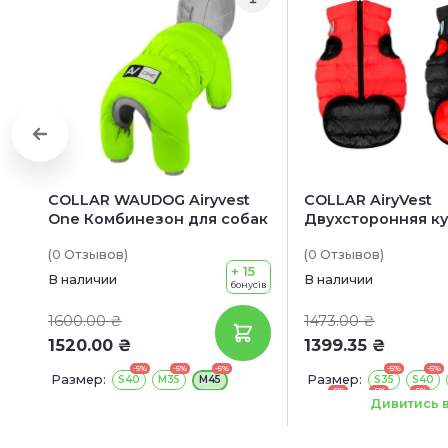
COLLAR WAUDOG Airyvest
COLLAR AiryVest
One Комбинезон для собак
Двухсторонняя к
для собак
(0
Отзывов
)
(0
Отзывов
)
+ 15
В наличии
В наличии
бонусів
1600.00 ₴
1473.00 ₴
1520.00 ₴
1399.35 ₴
-5%
-5%
-5%
-5%
-5%
Размер:
Размер:
S40
M35
M45
S35
S40
-5%
-5%
-5%
M 45
M47
M50
L
Дивитись в