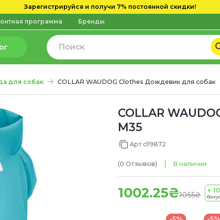
Зарегистрируйся и получи 7% постоянной скидки!
онтная программа
Бренды
ог
а для собак
COLLAR WAUDOG Clothes Дождевик для собак
COLLAR WAUDOG 
M35
Арт cl19872
(0
Отзывов
)
В наличии
1002.25₴
+ 10
1055₴
бонус
-5%
-5