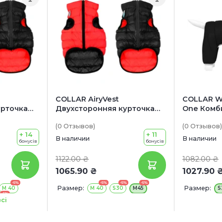
COLLAR AiryVest
COLLAR W
урточка
Двухсторонняя курточка
One Комб
для собак
(0
Отзывов
)
(0
Отзывов
)
+ 14
+ 11
В наличии
В наличии
бонусів
бонусів
1122.00 ₴
1082.00 ₴
1065.90 ₴
1027.90 
-5%
-5%
-5%
-5%
Размер:
Размер:
M 40
M 40
S30
M45
S
-5%
55
сі