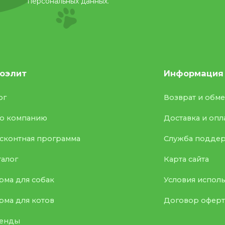
персональных данных.
оэлит
Информация
ог
Возврат и обм
о компанию
Доставка и опл
сконтная программа
Служба подде
талог
Карта сайта
рма для собак
Условия испол
рма для котов
Договор офер
енды