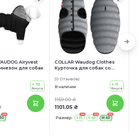
AUDOG Airyvest
COLLAR Waudog Clothes
P
инезон для собак
Курточка для собак со
Д
светоотражающими
(0
Отзывов
)
(0
элементами
+ 10
+ 11
В наличии
В 
бонусів
бонусів
1159.00 ₴
1
₴
1101.05 ₴
-5%
-5%
-5%
-5%
Размер:
Р
30
S35
S 40
M 40