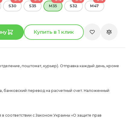
S30
S35
M35
S32
M47
ину
Купить в 1 клик
отделение, поштомат, курьер). Отправка каждый день, кроме
а, банковский перевод на расчетный счет. Наложенный
 в соответствии с Законом Украины «О защите прав