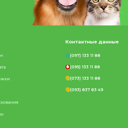
Контактные данные
ен
(097) 133 11 88
(095) 133 11 88
ата
(073) 133 11 88
ржки
(093) 837 83 49
ьзования
ты