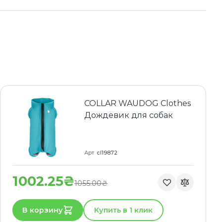
COLLAR WAUDOG Clothes
Дождевик для собак
Арт
cl19872
1002.25₴
1055.00₴
В корзину
Купить в 1 клик