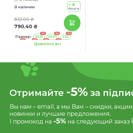
+ 8
В наличии
бонусів
832.00 ₴
790.40 ₴
-5%
-5%
-5%
Размер:
XS25
XS30
S30
-5%
-5%
-5%
-5%
S35
M35
S32
M47
Дивитись всі
-5%
Отримайте
за підпи
Вы нам – email, а мы Вам – скидки, акции
новинки и лучшие предложения.
-5%
І промокод на
на следующий заказ 