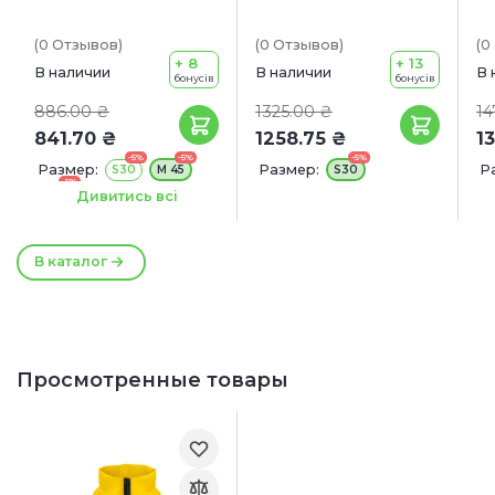
(0
Отзывов
)
(0
Отзывов
)
(0
+ 8
+ 13
В наличии
В наличии
В 
бонусів
бонусів
886.00 ₴
1325.00 ₴
14
841.70 ₴
1258.75 ₴
1
-5%
-5%
-5%
Размер:
Размер:
Р
S30
M 45
S30
-5%
M47
M
Дивитись всі
M
В каталог
Просмотренные товары