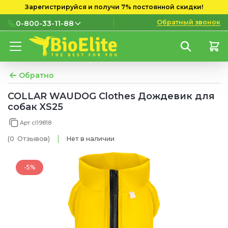
Зарегистрируйся и получи 7% постоянной скидки!
Обратный звонок
0-800-33-11-88
0-800-33-11-88
Бесплатно с городских и
мобильных номеров
Обратно
(097) 133 11 88
COLLAR WAUDOG Clothes Дождевик для
собак XS25
(095) 133 11 88
Арт cl19818
(073) 133 11 88
(0
Отзывов
)
Нет в наличии
-5%