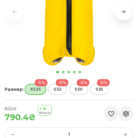
-5%
-5%
-5%
-5%
Размер:
XS25
S32
S30
S35
832₴
+ 8
бонусів
790.4₴