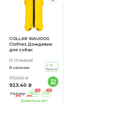
COLLAR WAUDOG
Clothes Дождевик
для собак
(0
Отзывов
)
+ 9
В наличии
бонусів
972.00 ₴
923.40 ₴
-5%
-5%
Размер:
XS25
S32
-5%
-5%
S30
S35
Дивитись всі