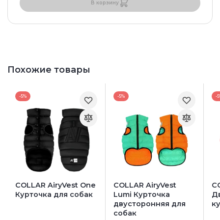
В корзину
Похожие товары
-5%
-5%
-
COLLAR AiryVest One
COLLAR AiryVest
C
Курточка для собак
Lumі Курточка
Д
двусторонняя для
к
собак