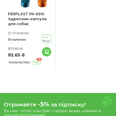
FERPLAST PA 6510
Адресник-капсула
для собак
(0
Отзывов
)
+ 1
В наличии
бонус
87.00 ₴
82.65 ₴
-5%
Количество:
1 шт
-5%
Отримайте
за підписку!
Вы нам – email, а мы Вам – скидки, акции, новинки и
лучшие предложения.