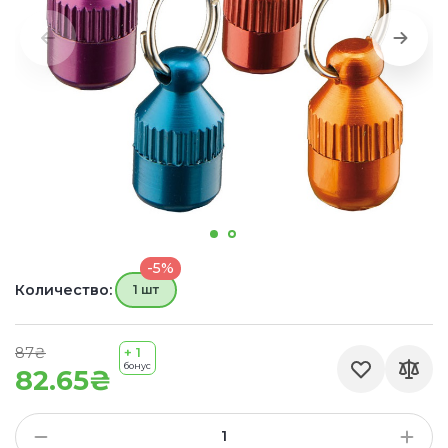
-5%
Количество:
1 шт
87₴
+ 1
бонус
82.65₴