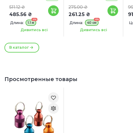
511.12 ₴
275.00 ₴
95
485.56 ₴
261.25 ₴
91
-5%
-5%
Длина:
Длина:
Ц
1.1 м
40 см
Ширина:
Ширина:
16 мм
25 мм
20 мм
Дивитись всі
Дивитись всі
В каталог
Просмотренные товары