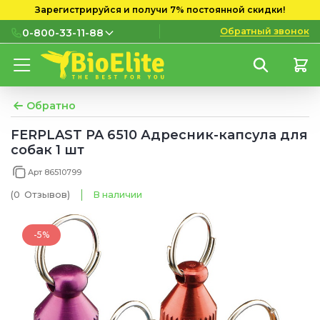
Зарегистрируйся и получи 7% постоянной скидки!
Обратный звонок
0-800-33-11-88
0-800-33-11-88
Бесплатно с городских и
мобильных номеров
Обратно
(097) 133 11 88
FERPLAST PA 6510 Адресник-капсула для
собак 1 шт
(095) 133 11 88
Арт 86510799
(073) 133 11 88
(0
Отзывов
)
В наличии
-5%