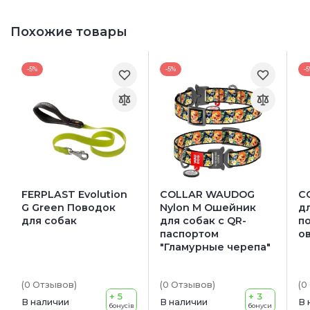
Похожие товары
-5%
-5%
-
FERPLAST Evolution
COLLAR WAUDOG
C
G Green Поводок
Nylon M Ошейник
д
для собак
для собак с QR-
п
паспортом
ов
"Гламурные черепа"
(0
Отзывов
)
(0
Отзывов
)
(0
+ 5
+ 3
В наличии
В наличии
В 
бонусів
бонуси