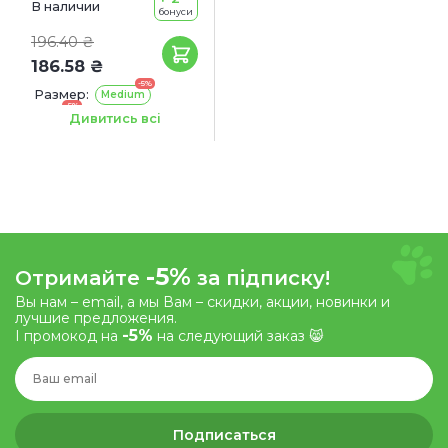
В наличии
бонуси
196.40 ₴
186.58 ₴
-5%
Размер:
Medium
-5%
Large
Дивитись всі
-5%
Отримайте
за підписку!
Вы нам – email, а мы Вам – скидки, акции, новинки и
лучшие предложения.
-5%
І промокод на
на следующий заказ 😸
Подписаться