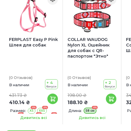
FERPLAST Easy P Pink
COLLAR WAUDOG
F
Шлея для собак
Nylon XL Ошейник
Co
для собак с QR-
Ш
паспортом "Этно"
(0
Отзывов
)
(0
Отзывов
)
(0
+ 4
+ 2
В наличии
В наличии
В 
бонуси
бонуси
431.73 ₴
198.00 ₴
34
410.14 ₴
188.10 ₴
3
-5%
-5%
-5%
Размер:
Длина:
Р
XS
XXS
58 см
-5%
-5%
-5%
Ширина:
Small
Medium
Large
25 мм
Дивитись всі
Дивитись всі