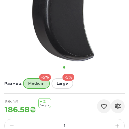
-5%
-5%
Размер:
Medium
Large
196.4₴
+ 2
бонуси
186.58₴