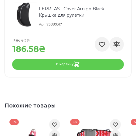
FERPLAST Cover Amigo Black
Крышка для рулетки
Арт
75880317
196.40₴
186.58₴
В корзину
Похожие товары
-5%
-5%
-