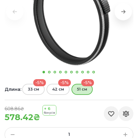
-5%
-5%
-5%
Длина:
33 см
42 см
51 см
608.86₴
+ 6
бонусів
578.42₴