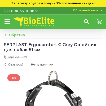
Зарегистрируйся и получи 7% постоянной скидки!
Обратный звонок
0-800-33-11-88
0-800-33-11-88
Бесплатно с городских и
мобильных номеров
Обратно
(097) 133 11 88
FERPLAST Ergocomfort C Grey Ошейник
для собак 51 см
(095) 133 11 88
Арт 75453921
(073) 133 11 88
(0
Отзывов
)
Нет в наличии
-5%