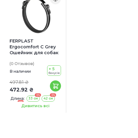
FERPLAST
Ergocomfort C Grey
Ошейник для собак
(0
Отзывов
)
+ 5
В наличии
бонусів
497.81 ₴
472.92 ₴
-5%
-5%
Длина:
33 см
42 см
-5%
51 см
Дивитись всі