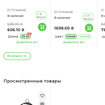
(0
Отзывов
)
(0
(0
Отзывов
)
+ 6
+ 17
В наличии
В 
бонусів
В наличии
бонусів
638.00 ₴
82
1698.00 ₴
606.10 ₴
7
-5%
Длина:
Цвет:
Ц
39 см
Синий
Черный
Р
Ширина:
Длина:
20 мм
8 м
Дивитись всі
Дивитись всі
Д
В каталог
Просмотренные товары