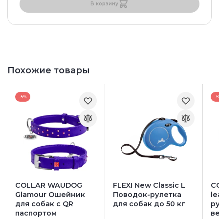
В корзину
Похожие товары
-5%
-
COLLAR WAUDOG
FLEXI New Classic L
C
Glamour Ошейник
Поводок-рулетка
l
для собак с QR
для собак до 50 кг
р
паспортом
ве