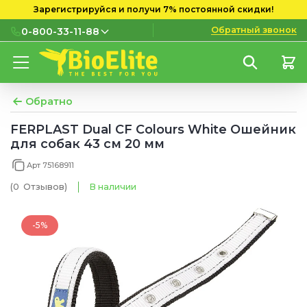
Зарегистрируйся и получи 7% постоянной скидки!
Обратный звонок
0-800-33-11-88
0-800-33-11-88
Бесплатно с городских и
мобильных номеров
Обратно
(097) 133 11 88
FERPLAST Dual CF Colours White Ошейник
для собак 43 см 20 мм
(095) 133 11 88
Арт 75168911
(073) 133 11 88
(0
Отзывов
)
В наличии
-5%