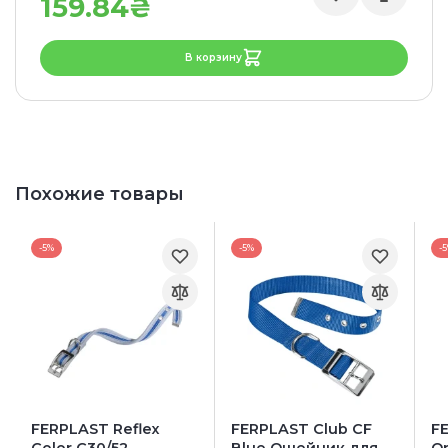
159.84₴
В корзину
Похожие товары
-5%
-5%
-
FERPLAST Reflex
FERPLAST Club CF
F
Color C30/52
Blue Ошейник для
O