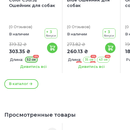
Ошейник для собак
собак
с
(0
Отзывов
)
(0
Отзывов
)
(0
+ 3
+ 3
В наличии
В наличии
В 
бонуси
бонуси
319.32 ₴
273.82 ₴
19
303.35 ₴
260.13 ₴
1
-5%
-5%
-5%
Длина:
Длина:
Р
52 см
35 см
43 см
-5%
-5%
Ширина:
45 см
53 см
S
30 мм
Дивитись всі
Дивитись всі
Ширина:
15 мм
20 мм
25 мм
В каталог
Просмотренные товары