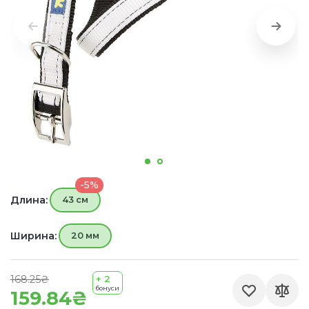
-5%
Длина:
43 см
Ширина:
20 мм
168.25₴
+ 2
бонуси
159.84₴