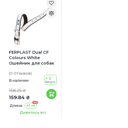
FERPLAST Dual CF
Colours White
Ошейник для собак
(0
Отзывов
)
+ 2
В наличии
бонуси
168.25 ₴
159.84 ₴
-5%
Длина:
43 см
Ширина:
20 мм
Дивитись всі