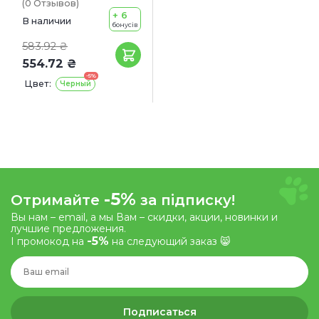
(0
Отзывов
)
+ 6
В наличии
бонусів
583.92 ₴
554.72 ₴
-5%
Цвет:
Черный
-5%
Отримайте
за підписку!
Вы нам – email, а мы Вам – скидки, акции, новинки и
лучшие предложения.
-5%
І промокод на
на следующий заказ 😸
Подписаться