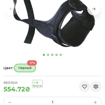
-5%
Цвет:
Черный
583.92₴
+ 6
бонусів
554.72₴