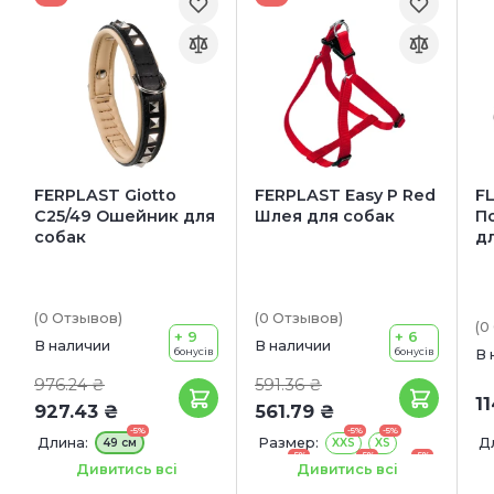
FERPLAST Giotto
FERPLAST Easy P Red
FL
C25/49 Ошейник для
Шлея для собак
П
собак
дл
(0
Отзывов
)
(0
Отзывов
)
(0
+ 9
+ 6
В наличии
В наличии
бонусів
бонусів
В 
976.24 ₴
591.36 ₴
1
927.43 ₴
561.79 ₴
-5%
-5%
-5%
Длина:
Размер:
Д
49 см
XXS
XS
-5%
-5%
-5%
Small
Medium
Large
Ширина:
25 мм
Дивитись всі
Дивитись всі
-5%
Extra large