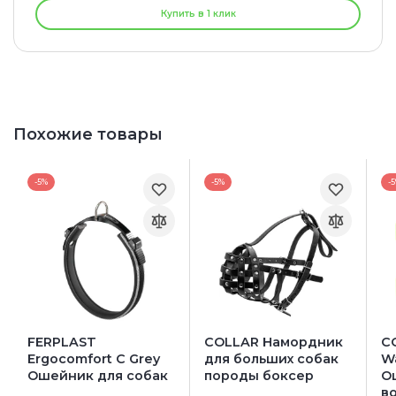
Купить в 1 клик
Похожие товары
-5%
-5%
-
FERPLAST
COLLAR Намордник
C
Ergocomfort C Grey
для больших собак
Wa
Ошейник для собак
породы боксер
О
в