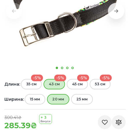
-5%
-5%
-5%
-5%
Длина:
35 см
43 см
45 см
53 см
Ширина:
15 мм
20 мм
25 мм
300.41₴
+ 3
бонуси
285.39₴