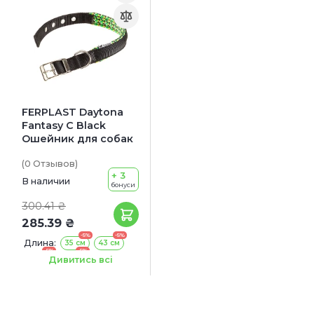
FERPLAST Daytona
Fantasy C Black
Ошейник для собак
(0
Отзывов
)
+ 3
В наличии
бонуси
300.41 ₴
285.39 ₴
-5%
-5%
Длина:
35 см
43 см
-5%
-5%
45 см
53 см
Дивитись всі
Ширина:
15 мм
20 мм
25 мм