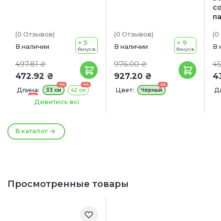
со
п
(0
Отзывов
)
(0
Отзывов
)
(0
+ 5
+ 9
В наличии
В наличии
В 
бонусів
бонусів
497.81 ₴
976.00 ₴
45
472.92 ₴
927.20 ₴
4
-5%
-5%
-5%
Длина:
Цвет:
Д
33 см
42 см
Черный
-5%
51 см
Ш
Дивитись всі
В каталог
Просмотренные товары