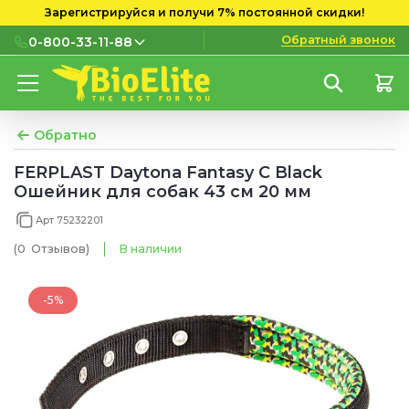
Зарегистрируйся и получи 7% постоянной скидки!
Обратный звонок
0-800-33-11-88
0-800-33-11-88
Бесплатно с городских и
мобильных номеров
Обратно
(097) 133 11 88
FERPLAST Daytona Fantasy C Black
Ошейник для собак 43 см 20 мм
(095) 133 11 88
Арт 75232201
(073) 133 11 88
(0
Отзывов
)
В наличии
-5%