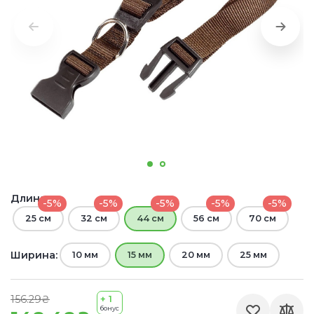
Длина:
-5%
-5%
-5%
-5%
-5%
25 см
32 см
44 см
56 см
70 см
Ширина:
10 мм
15 мм
20 мм
25 мм
156.29₴
+ 1
бонус