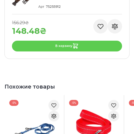
Арт
75255912
156.29₴
148.48₴
В корзину
Похожие товары
-5%
-5%
-