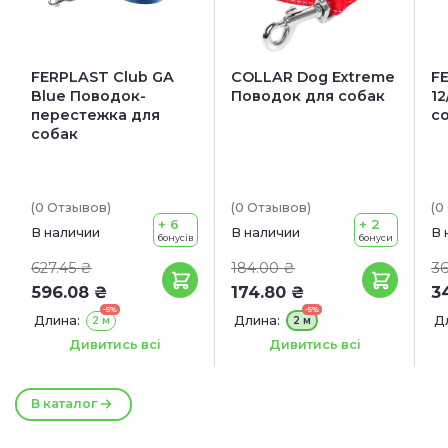
FERPLAST Club GA
COLLAR Dog Extreme
F
Blue Поводок-
Поводок для собак
12
перестежка для
с
собак
(0
Отзывов
)
(0
Отзывов
)
(0
+ 6
+ 2
В наличии
В наличии
В 
бонусів
бонуси
627.45 ₴
184.00 ₴
36
596.08 ₴
174.80 ₴
3
-5%
-5%
Длина:
Длина:
Д
2 м
2 м
Ширина:
Ширина:
Ш
15 мм
20 мм
20 мм
Дивитись всі
Дивитись всі
25 мм
В каталог