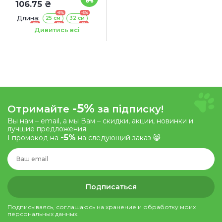
106.75 ₴
-5%
-5%
Длина:
25 см
32 см
-5%
-5%
-5%
44 см
56 см
70 см
Дивитись всі
Ширина:
10 мм
15 мм
20 мм
25 мм
-5%
Отримайте
за підписку!
Вы нам – email, а мы Вам – скидки, акции, новинки и
лучшие предложения.
-5%
І промокод на
на следующий заказ 😸
Подписаться
Подписываясь, соглашаюсь на хранение и обработку моих
персональных данных.