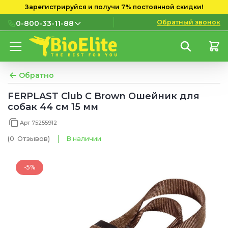
Зарегистрируйся и получи 7% постоянной скидки!
Обратный звонок
0-800-33-11-88
0-800-33-11-88
Бесплатно с городских и
мобильных номеров
Обратно
(097) 133 11 88
FERPLAST Club C Brown Ошейник для
собак 44 см 15 мм
(095) 133 11 88
Арт 75255912
(073) 133 11 88
(0
Отзывов
)
В наличии
-5%