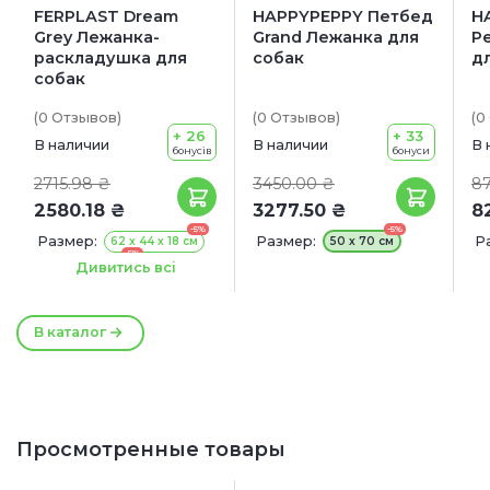
FERPLAST Dream
HAPPYPEPPY Петбед
H
Grey Лежанка-
Grand Лежанка для
P
раскладушка для
собак
д
собак
(0
Отзывов
)
(0
Отзывов
)
(0
+ 26
+ 33
В наличии
В наличии
В 
бонусів
бонуси
2715.98 ₴
3450.00 ₴
87
2580.18 ₴
3277.50 ₴
8
-5%
-5%
Размер:
Размер:
Р
62 x 44 x 18 см
50 х 70 см
-5%
84 x 54 x 18 см
Дивитись всі
-5%
105 x 63 x 18 см
-5%
119 x 79 x 18 см
В каталог
Просмотренные товары