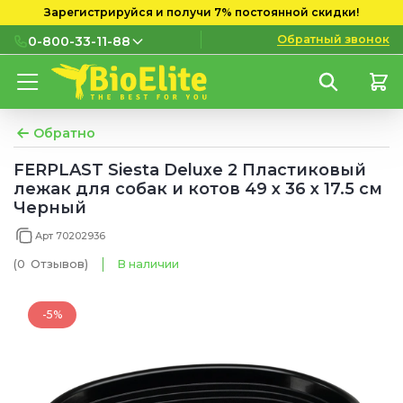
Зарегистрируйся и получи 7% постоянной скидки!
Обратный звонок
0-800-33-11-88
0-800-33-11-88
Бесплатно с городских и
мобильных номеров
Обратно
(097) 133 11 88
FERPLAST Siesta Deluxe 2 Пластиковый
лежак для собак и котов 49 x 36 x 17.5 см
(095) 133 11 88
Черный
(073) 133 11 88
Арт 70202936
(0
Отзывов
)
В наличии
-5%