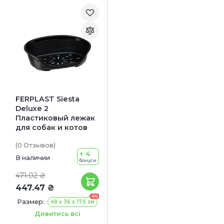
FERPLAST Siesta
Deluxe 2
Пластиковый лежак
для собак и котов
(0
Отзывов
)
+ 4
В наличии
бонуси
471.02 ₴
447.47 ₴
-5%
Размер:
49 x 36 x 17.5 см
Цвет:
Черный
Дивитись всі
Красный
Белый