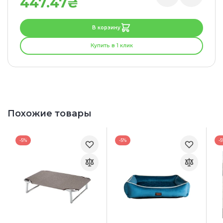
447.47₴
В корзину
Купить в 1 клик
Похожие товары
-5%
-5%
-