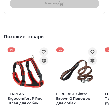
В корзину
Похожие товары
-5%
-5%
-
FERPLAST
FERPLAST Giotto
F
Ergocomfort P Red
Brown G Поводок
T
Шлея для собак
для собак
р