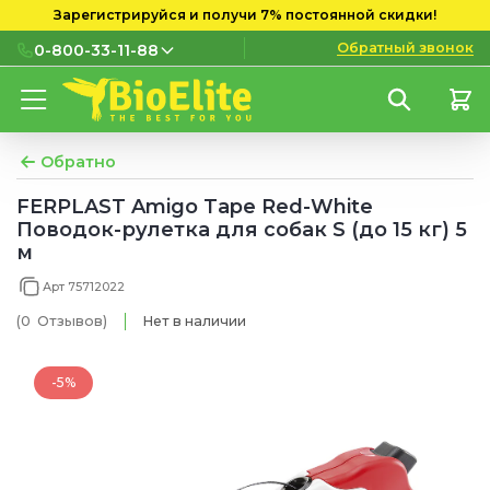
Зарегистрируйся и получи 7% постоянной скидки!
Обратный звонок
0-800-33-11-88
0-800-33-11-88
Бесплатно с городских и
мобильных номеров
Обратно
(097) 133 11 88
FERPLAST Amigo Tape Red-White
Поводок-рулетка для собак S (до 15 кг) 5
(095) 133 11 88
м
(073) 133 11 88
Арт 75712022
(0
Отзывов
)
Нет в наличии
-5%