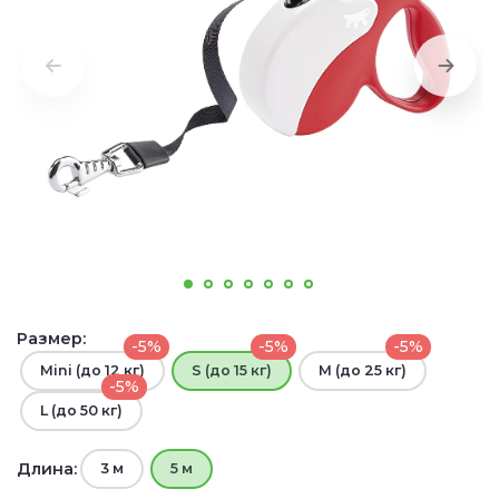
Размер:
-5%
-5%
-5%
Mini (до 12 кг)
S (до 15 кг)
M (до 25 кг)
-5%
L (до 50 кг)
Длина:
3 м
5 м