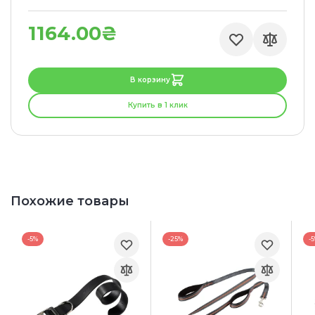
1164.00₴
В корзину
Купить в 1 клик
Похожие товары
-5%
-25%
-