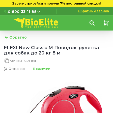
Зарегистрируйся и получи 7% постоянной скидки!
Обратный звонок
0-800-33-11-88
0-800-33-11-88
Бесплатно с городских и
мобильных номеров
Обратно
(097) 133 11 88
FLEXI New Classic M Поводок-рулетка
для собак до 20 кг 8 м
(095) 133 11 88
Арт 11813 RED Flexi
(073) 133 11 88
(0
Отзывов
)
В наличии