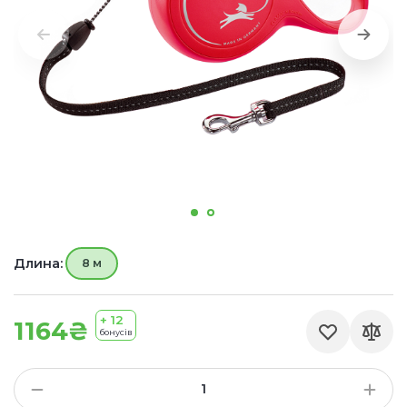
Длина:
8 м
+ 12
1164₴
бонусів