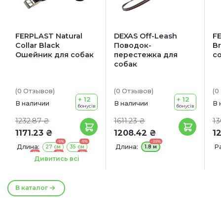
FERPLAST Natural
DEXAS Off-Leash
F
Collar Black
Поводок-
B
Ошейник для собак
перестежка для
с
собак
(0
Отзывов
)
(0
Отзывов
)
(0
+ 12
+ 12
В наличии
В наличии
В 
бонусів
бонусів
1232.87 ₴
1611.23 ₴
13
1171.23 ₴
1208.42 ₴
1
-5%
-5%
-25%
Длина:
Длина:
Р
27 см
35 см
1.8 м
-5%
-5%
-5%
43 см
45 см
53 см
Дивитись всі
-5%
-5%
-5%
55 см
63 см
69 см
В каталог