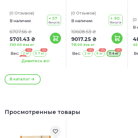
(0
Отзывов
)
(0
Отзывов
)
+ 57
+ 90
(0
В наличии
В наличии
бонусів
бонусів
В 
6707.56 ₴
10608.53 ₴
5701.43 ₴
9017.25 ₴
4
393.00 ₴
за кг
791.00 ₴
за кг
40
-15%
-15%
-15%
-15%
-15%
Вес:
Вес:
Ве
2 кг
9.7 кг
2 кг
6 кг
11.4 кг
-15%
14.5 кг
Дивитись всі
Акция:
+ КОНСЕРВА В ПОДАРОК!
В каталог
Просмотренные товары