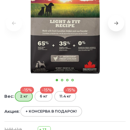
-15%
-15%
-15%
Вес:
2 кг
6 кг
11.4 кг
Акция:
+ КОНСЕРВА В ПОДАРОК!
1491.41₴
+ 13