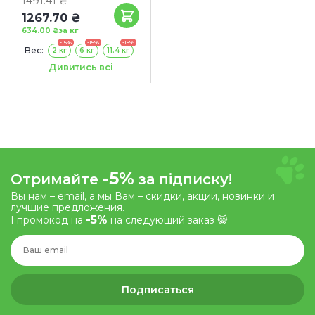
1491.41 ₴
1267.70 ₴
634.00 ₴
за кг
-15%
-15%
-15%
Вес:
2 кг
6 кг
11.4 кг
Акция:
Дивитись всі
+ КОНСЕРВА В ПОДАРОК!
-5%
Отримайте
за підписку!
Вы нам – email, а мы Вам – скидки, акции, новинки и
лучшие предложения.
-5%
І промокод на
на следующий заказ 😸
Подписаться