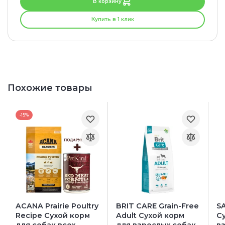
В корзину
Купить в 1 клик
Похожие товары
-15%
ACANA Prairie Poultry
BRIT CARE Grain-Free
S
Recipe Сухой корм
Adult Сухой корм
С
для собак всех
для взрослых собак
в