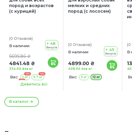
пород и возрастов
мелких и средних
с
(с курицей)
пород (с лососем)
с
и
(0
Отзывов
)
+ 48
(0
Отзывов
)
(0
В наличии
бонусів
+ 49
В наличии
В 
бонусів
5695.86 ₴
4841.48 ₴
4899.00 ₴
1
334.00 ₴
за кг
408.00 ₴
за кг
45
-15%
-15%
Вес:
Вес:
Ве
2 кг
9.7 кг
3 кг
12 кг
-15%
14.5 кг
Дивитись всі
Акция:
+ КОНСЕРВА В ПОДАРОК!
В каталог