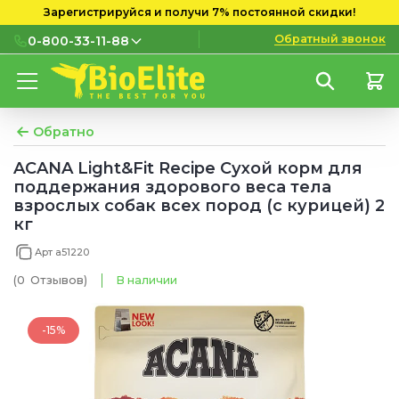
Зарегистрируйся и получи 7% постоянной скидки!
Обратный звонок
0-800-33-11-88
0-800-33-11-88
Бесплатно с городских и
мобильных номеров
Обратно
(097) 133 11 88
ACANA Light&Fit Recipe Сухой корм для
поддержания здорового веса тела
(095) 133 11 88
взрослых собак всех пород (с курицей) 2
кг
(073) 133 11 88
Арт a51220
(0
Отзывов
)
В наличии
-15%