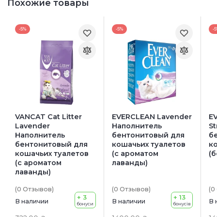
Похожие товары
-5%
-5%
-
VANCAT Cat Litter
EVERCLEAN Lavender
E
Lavender
Наполнитель
S
Наполнитель
бентонитовый для
б
бентонитовый для
кошачьих туалетов
к
кошачьих туалетов
(с ароматом
(б
(с ароматом
лаванды)
лаванды)
(0
Отзывов
)
(0
Отзывов
)
(0
+ 3
+ 13
В наличии
В наличии
В 
бонуси
бонусів