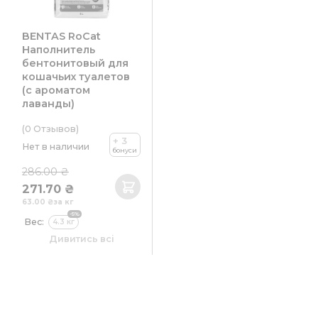
BENTAS RoCat
Наполнитель
бентонитовый для
кошачьих туалетов
(с ароматом
лаванды)
(0
Отзывов
)
+ 3
Нет в наличии
бонуси
286.00 ₴
271.70 ₴
63.00 ₴
за кг
-5%
Вес:
4.3 кг
Объем:
5 л
Дивитись всі