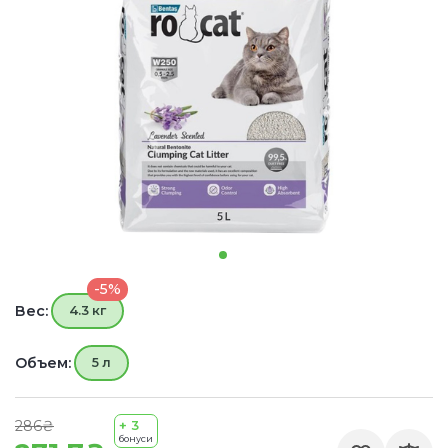
-5%
Вес:
4.3 кг
Объем:
5 л
286₴
+ 3
бонуси