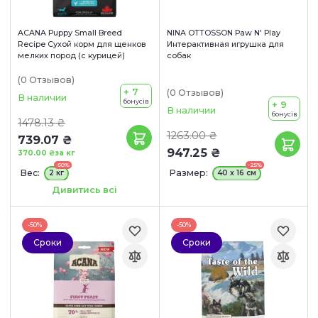
ACANA Puppy Small Breed
NINA OTTOSSON Paw N' Play
Recipe Сухой корм для щенков
Интерактивная игрушка для
мелких пород (с курицей)
собак
(0
Отзывов
)
+ 7
(0
Отзывов
)
В наличии
бонусів
+ 9
В наличии
бонусів
1478.13 ₴
1263.00 ₴
739.07 ₴
947.25 ₴
370.00 ₴
за кг
-50%
-25%
Вес:
Размер:
2 кг
40 x 16 см
Сроки годности:
Дивитись всі
16/08/2026
-50%
-50%
Сроки
Сроки