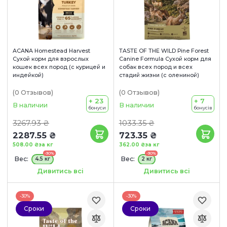
ACANA Homestead Harvest
TASTE OF THE WILD Pine Forest
Сухой корм для взрослых
Canine Formula Сухой корм для
кошек всех пород (с курицей и
собак всех пород и всех
индейкой)
стадий жизни (с олениной)
(0
Отзывов
)
(0
Отзывов
)
+ 23
+ 7
В наличии
В наличии
бонуси
бонусів
3267.93 ₴
1033.35 ₴
2287.55 ₴
723.35 ₴
508.00 ₴
за кг
362.00 ₴
за кг
-30%
-30%
Вес:
Вес:
4.5 кг
2 кг
Сроки годности:
Сроки годности:
Дивитись всі
Дивитись всі
12/10/2026
04/10/2026
-30%
-30%
Сроки
Сроки