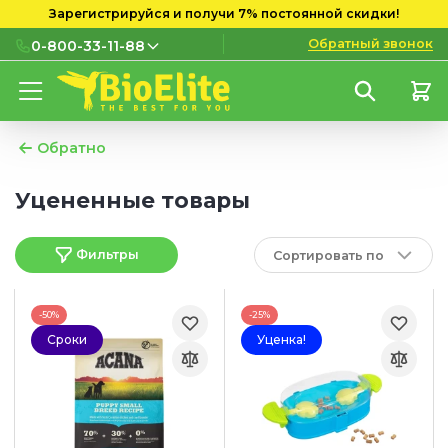
Зарегистрируйся и получи 7% постоянной скидки!
Обратный звонок
0-800-33-11-88
0-800-33-11-88
Бесплатно с городских и
мобильных номеров
Обратно
(097) 133 11 88
Уцененные товары
(095) 133 11 88
Фильтры
Сортировать по
(073) 133 11 88
-50%
-25%
Сроки
Уценка!