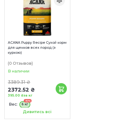
ACANA Puppy Recipe Сухой корм
для щенков всех пород (з
куркою)
(0
Отзывов
)
В наличии
3389.31 ₴
2372.52 ₴
395.00 ₴
за кг
-30%
Вес:
6 кг
Сроки годности:
Дивитись всі
09/10/2026