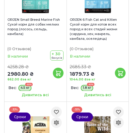
ORIJEN Small Breed Marine Fish
ORIJEN 6 Fish Cat and Kitten
Сухой корм для собак мелких
Сухой корм для котов всех
пород (лосось, сельдь,
пород и всех стадий жизни
камбала)
(сардина, хек, макрель,
камбала, оселедець)
(0
Отзывов
)
(0
Отзывов
)
+ 30
В наличии
В наличии
бонусів
4258.28 ₴
2685.33 ₴
2980.80 ₴
1879.73 ₴
662.00 ₴
за кг
1044.00 ₴
за кг
-30%
-30%
Вес:
Вес:
4.5 кг
1.8 кг
Сроки годности:
Сроки годности:
Дивитись всі
Дивитись всі
09/10/2026
30/10/2026
-30%
-30%
Сроки
Сроки