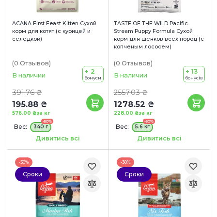
ACANA First Feast Kitten Сухой
TASTE OF THE WILD Pacific
корм для котят (с курицей и
Stream Puppy Formula Сухой
селедкой)
корм для щенков всех пород (с
копченым лососем)
(0
Отзывов
)
(0
Отзывов
)
+ 2
+ 13
В наличии
В наличии
бонуси
бонусів
391.76 ₴
2557.03 ₴
195.88 ₴
1278.52 ₴
576.00 ₴
за кг
228.00 ₴
за кг
-50%
-50%
Вес:
Вес:
340 г
5.6 кг
Сроки годности:
Сроки годности:
Дивитись всі
Дивитись всі
09/08/2026
19/09/2026
-30%
-30%
Сроки
Сроки