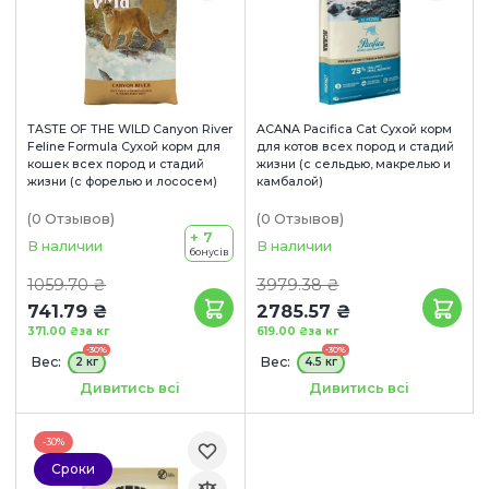
TASTE OF THE WILD Canyon River
ACANA Pacifica Cat Сухой корм
Feline Formula Сухой корм для
для котов всех пород и стадий
кошек всех пород и стадий
жизни (с сельдью, макрелью и
жизни (с форелью и лососем)
камбалой)
(0
Отзывов
)
(0
Отзывов
)
+ 7
В наличии
В наличии
бонусів
1059.70 ₴
3979.38 ₴
741.79 ₴
2785.57 ₴
371.00 ₴
за кг
619.00 ₴
за кг
-30%
-30%
Вес:
Вес:
2 кг
4.5 кг
Сроки годности:
Сроки годности:
Дивитись всі
Дивитись всі
18/10/2026
13/10/2026
-30%
Сроки