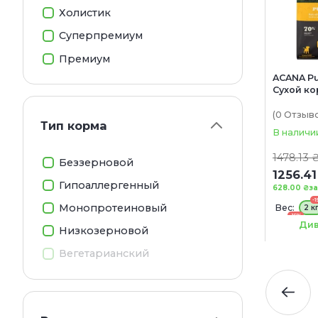
Холистик
Суперпремиум
Премиум
ACANA Pu
Сухой ко
щенков в
куркою)
(0
Отзыв
Тип корма
В наличи
1478.13 
Беззерновой
1256.41
Гипоаллергенный
628.00 ₴
за
-
Монопротеиновый
Вес:
2 к
-15%
17 кг
Див
Низкозерновой
Акция:
+ КОНСЕ
Вегетарианский