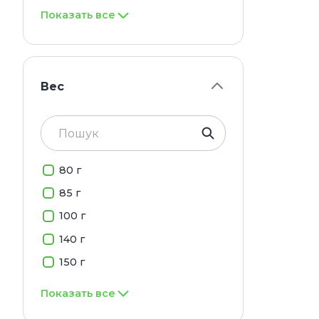
Показать все
Вес
80 г
85 г
100 г
140 г
150 г
Показать все