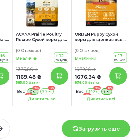
d
ACANA Prairie Poultry
ORIJEN Puppy Сухой
бак
Recipe Сухой корм для
корм для щенков всех
собак всех пород и
пород (с курицей и
рий
возрастов (с курицей)
индейкой)
(0
Отзывов
)
(0
Отзывов
)
 16
+ 12
+ 17
В наличии
В наличии
онусів
бонусів
бонусів
1375.86 ₴
1972.16 ₴
1169.48 ₴
1676.34 ₴
585.00 ₴
за кг
838.00 ₴
за кг
-15%
-15%
-15%
-15%
Вес:
Вес:
2 кг
9.7 кг
340 г
2 кг
-15%
-15%
14.5 кг
11.4 кг
Дивитись всі
Дивитись всі
Акция:
+ КОНСЕРВА В ПОДАРОК!
Загрузить еще