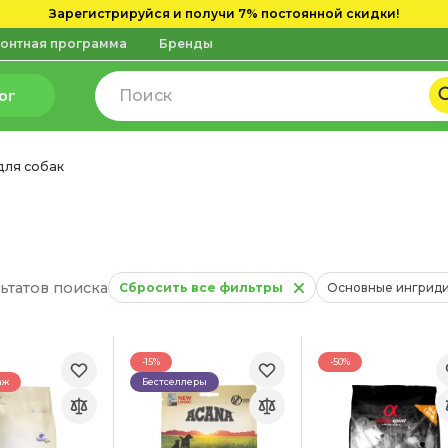
Зарегистрируйся и получи 7% постоянной скидки!
онтная программа
Бренды
ог
для собак
льтатов поиска
Сбросить все фильтры
Основные ингриди
-15%
-50%
аж
Бестселлеры