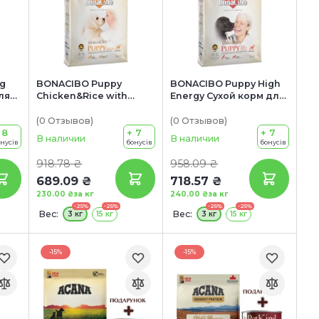
g
BONACIBO Puppy
BONACIBO Puppy High
ля
Chicken&Rice with
Energy Сухой корм для
Anchovy Сухой корм
активных щенков всех
 и
для щенков всех
пород (с курицей,
(0
Отзывов
)
(0
Отзывов
)
 лет
 8
пород (с курицей,
+ 7
анчоусами и рисом)
+ 7
В наличии
В наличии
онусів
бонусів
бонусів
ами
анчоусами и рисом)
918.78 ₴
958.09 ₴
689.09 ₴
718.57 ₴
230.00 ₴
за кг
240.00 ₴
за кг
-25%
-25%
-25%
-25%
Вес:
Вес:
3 кг
15 кг
3 кг
15 кг
-15%
-15%