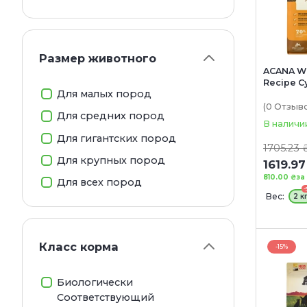
Размер животного
ACANA Wi
Recipe С
Для малых пород
собак вс
возрастн
(0
Отзыв
Для средних пород
(с куриц
В наличи
индейко
Для гигантских пород
1705.23 
Для крупных пород
1619.97
810.00 ₴
за
Для всех пород
-
Вес:
2 к
Класс корма
-15%
Биологически
Соответствующий