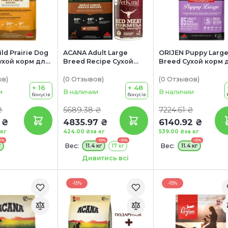
ld Prairie Dog
ACANA Adult Large
ORIJEN Puppy Larg
ухой корм для
Breed Recipe Сухой
Breed Сухой корм 
ех пород и
корм для взрослых
щенков крупных
ых категорий
собак крупных пород
пород (с курицей и
ов
)
(0
Отзывов
)
(0
Отзывов
)
ей и
+ 16
(с курицей и
+ 48
индейкой)
и
В наличии
В наличии
бонусів
бонусів
й)
индейкой)
₴
5689.38 ₴
7224.61 ₴
 ₴
4835.97 ₴
6140.92 ₴
 кг
424.00 ₴
за кг
539.00 ₴
за кг
5%
-15%
-15%
-15%
Вес:
Вес:
г
11.4 кг
17 кг
11.4 кг
Акция:
Дивитись всі
+ КОНСЕРВА В
ПОДАРОК!
-15%
-15%