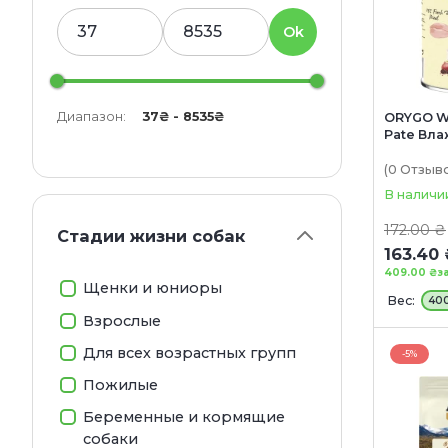
Ok
Диапазон:
37₴ - 8535₴
ORYGO W
Pate Вл
для взро
всех пор
(0
Отзыв
и морко
В наличи
172.00 ₴
Стадии жизни cобак
163.40 
409.00 ₴
з
Щенки и юниоры
Вес:
400
Взрослые
Для всех возрастных групп
-5%
Пожилые
Беременные и кормящие
собаки