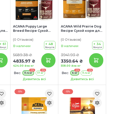
e
ACANA Puppy Large
ACANA Wild Prairie Dog
для
Breed Recipe Сухой
Recipe Сухой корм для
корм для щенков
собак всех пород и
крупных пород (с
возрастных категорий
(0
Отзывов
)
(0
Отзывов
)
+ 61
курицей)
+ 48
(с курицей и
+ 34
В наличии
В наличии
бонус
бонусів
бонуси
индейкой)
5689.38 ₴
3941.93 ₴
4835.97 ₴
3350.64 ₴
424.00 ₴
за кг
558.00 ₴
за кг
-15%
-15%
-15%
-15%
Вес:
Вес:
11.4 кг
17 кг
6 кг
11.4 кг
Акция:
Акция:
Дивитись всі
Дивитись всі
+ КОНСЕРВА В ПОДАРОК!
+ КОНСЕРВА В
ПОДАРОК!
-15%
-15%