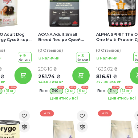
 Adult Dog
ACANA Adult Small
ALPHA SPIRIT The O
rgy Сухой корм
Breed Recipe Сухой
One Multi-Protein 
ослых
корм для взрослых
корм для собак вс
 собак всех
собак малых пород (с
пород и стадий жи
ов
)
(0
Отзывов
)
(0
Отзывов
)
 мясом
+ 9
курицей и индейкой)
+ 3
+
и
В наличии
В наличии
бонусів
бонуси
б
анчоусами и
₴
296.16 ₴
1633.02 ₴
 ₴
251.74 ₴
816.51 ₴
 кг
740.00 ₴
за кг
272.00 ₴
за кг
5%
-25%
-15%
-15%
-15%
-50%
-50%
Вес:
Вес:
г
15 кг
340 г
2 кг
6 кг
3 кг
12 кг
Акция:
Сроки годности:
Дивитись всі
Дивитись всі
+ КОНСЕРВА В ПОДАРОК!
19/08/2026
-25%
-25%