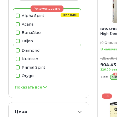
Рекомендовано
Alpha Spirit
Топ продаж
Acana
BONACIBO
BonaCibo
High Ene
для взр
Orijen
активных
(0
Отзыв
пород (с
В наличи
Diamond
курицы, 
рисом)
1205.90 
Nutrican
904.43
Primal Spirit
226.00 ₴
за
-2
Orygo
Вес:
4 к
Показать все
-5%
Цена