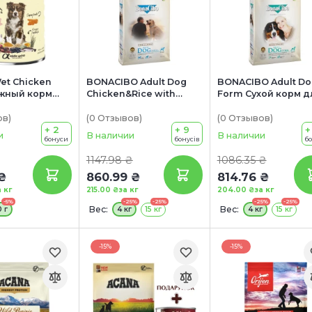
et Chicken
BONACIBO Adult Dog
BONACIBO Adult Do
ажный корм
Chicken&Rice with
Form Сухой корм д
слых собак
Anchovy Сухой корм
взрослых собак с
од (с курицей
для взрослых собак
избыточным весом
ов
)
(0
Отзывов
)
(0
Отзывов
)
вью)
+ 2
всех пород (с курицей
+ 9
для собак старше 9
+
и
В наличии
В наличии
бонуси
бонусів
б
и рисом)
(с курицей, анчоус
и рисом)
1147.98 ₴
1086.35 ₴
₴
860.99 ₴
814.76 ₴
а кг
215.00 ₴
за кг
204.00 ₴
за кг
-5%
-25%
-25%
-25%
-25%
Вес:
Вес:
 г
4 кг
15 кг
4 кг
15 кг
-15%
-15%