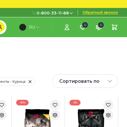
Обратный звонок
0-800-33-11-88
0
0
RU
0-800-33-11-88
Бесплатно с городских и
мобильных номеров
(097) 133 11 88
(095) 133 11 88
(073) 133 11 88
Сортировать по
енты - Курица
-50%
-5%