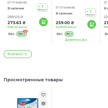
(0
Отзывов
)
(0
+ 3
(0
Отзывов
)
В наличии
В 
бонуси
+ 3
В наличии
бонуси
288.03 ₴
22
273.63 ₴
259.00 ₴
2
1095.00 ₴
за кг
3238.00 ₴
за кг
106
-5%
Вес:
Вес:
Ве
250 г
80 г
Размер:
12 см
Дивитись всі
В каталог
Просмотренные товары