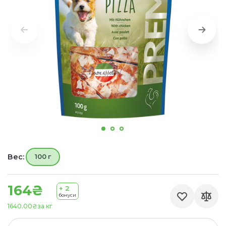
Вес:
100 г
164₴
+ 2
бонуси
1640.00₴
за кг