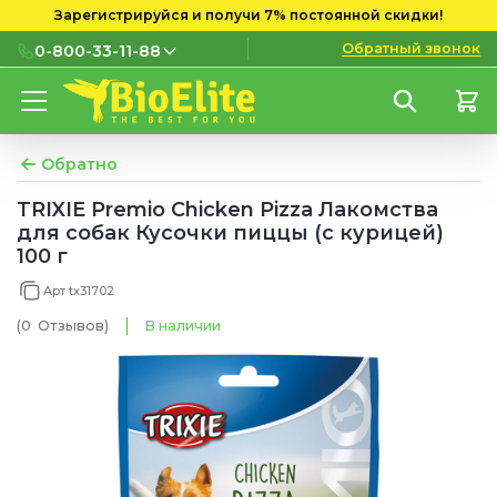
Зарегистрируйся и получи 7% постоянной скидки!
Обратный звонок
0-800-33-11-88
0-800-33-11-88
Бесплатно с городских и
мобильных номеров
Обратно
(097) 133 11 88
TRIXIE Premio Chicken Pizza Лакомства
для собак Кусочки пиццы (с курицей)
(095) 133 11 88
100 г
(073) 133 11 88
Арт tx31702
(0
Отзывов
)
В наличии