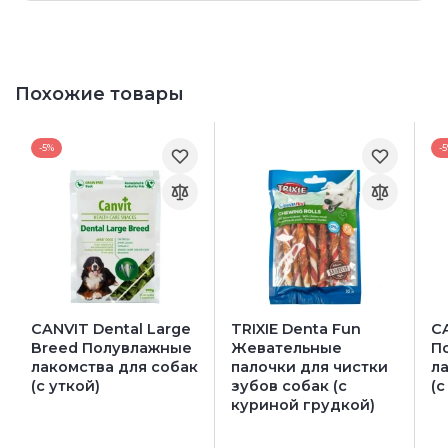
Похожие товары
-5%
-
CANVIT Dental Large
TRIXIE Denta Fun
C
Breed Полувлажные
Жевательные
П
лакомства для собак
палочки для чистки
л
(с уткой)
зубов собак (с
(с
куриной грудкой)