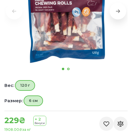
Вес:
120 г
Размер:
6 см
229₴
+ 2
бонуси
1908.00₴
за кг