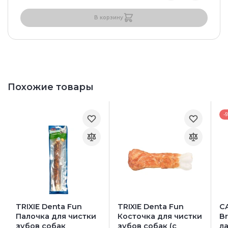
В корзину
Похожие товары
-
TRIXIE Denta Fun
TRIXIE Denta Fun
CA
Палочка для чистки
Косточка для чистки
B
зубов собак
зубов собак (с
л