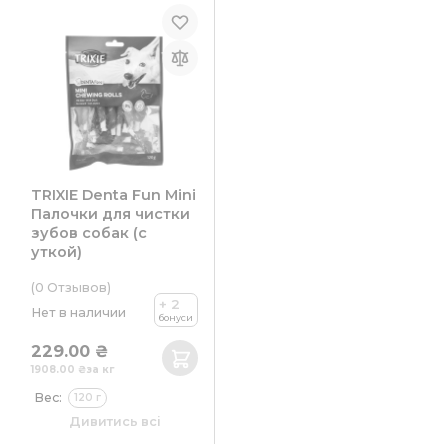
TRIXIE Denta Fun Mini
Палочки для чистки
зубов собак (с
уткой)
(0
Отзывов
)
+ 2
Нет в наличии
бонуси
229.00 ₴
1908.00 ₴
за кг
Вес:
120 г
Размер:
6 см
Дивитись всі