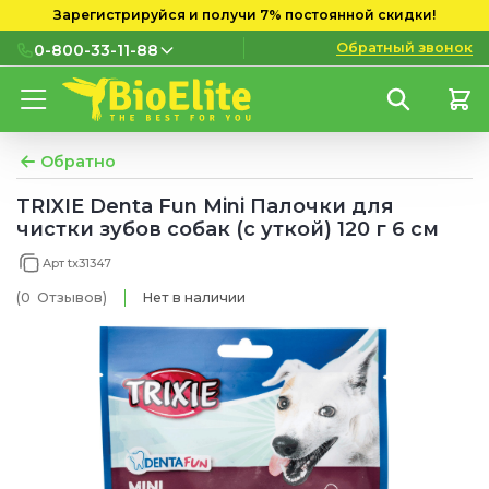
Зарегистрируйся и получи 7% постоянной скидки!
Обратный звонок
0-800-33-11-88
0-800-33-11-88
Бесплатно с городских и
мобильных номеров
Обратно
(097) 133 11 88
TRIXIE Denta Fun Mini Палочки для
чистки зубов собак (с уткой) 120 г 6 см
(095) 133 11 88
Арт tx31347
(073) 133 11 88
(0
Отзывов
)
Нет в наличии