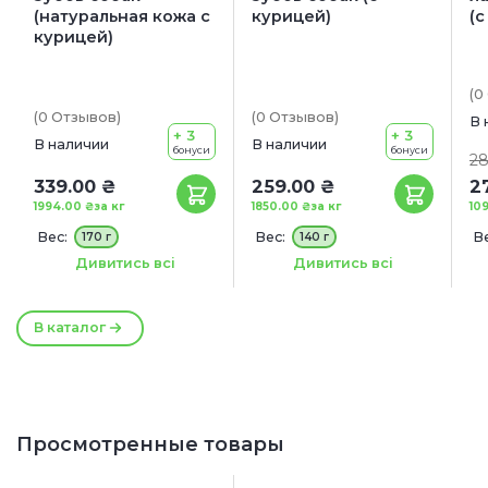
(натуральная кожа с
курицей)
(с
курицей)
(0
(0
Отзывов
)
(0
Отзывов
)
В 
+ 3
+ 3
В наличии
В наличии
бонуси
бонуси
28
339.00 ₴
259.00 ₴
2
1994.00 ₴
за кг
1850.00 ₴
за кг
10
Вес:
Вес:
Ве
170 г
140 г
Количество:
Размер:
1 шт
17 см
Дивитись всі
Дивитись всі
В каталог
Просмотренные товары