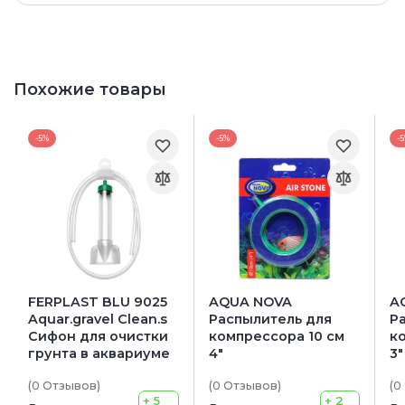
Похожие товары
-5%
-5%
-
FERPLAST BLU 9025
AQUA NOVA
A
Aquar.gravel Clean.s
Распылитель для
Р
Сифон для очистки
компрессора 10 см
к
грунта в аквариуме
4"
3"
(0
Отзывов
)
(0
Отзывов
)
(0
+ 5
+ 2