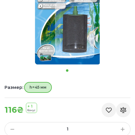
Размер:
h=45 мм
+ 1
116₴
бонус