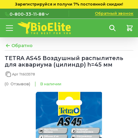
Зарегистрируйся и получи 7% постоянной скидки!
Обратный звонок
0-800-33-11-88
0-800-33-11-88
Бесплатно с городских и
мобильных номеров
Обратно
(097) 133 11 88
TETRA AS45 Воздушный распылитель
для аквариума (цилиндр) h=45 мм
(095) 133 11 88
Арт Tt603578
(073) 133 11 88
(0
Отзывов
)
В наличии