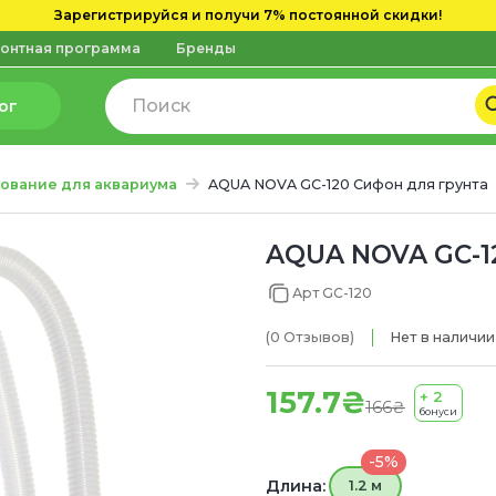
Зарегистрируйся и получи 7% постоянной скидки!
онтная программа
Бренды
ог
ование для аквариума
AQUA NOVA GC-120 Сифон для грунта
AQUA NOVA GC-12
Арт GC-120
(0
Отзывов
)
Нет в наличии
157.7₴
+ 2
166₴
бонуси
-5%
Длина:
1.2 м