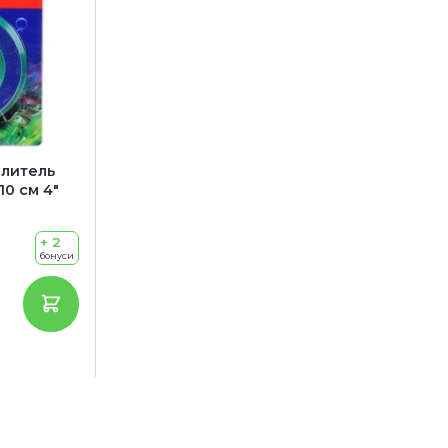
литель
0 см 4"
+ 2
бонуси