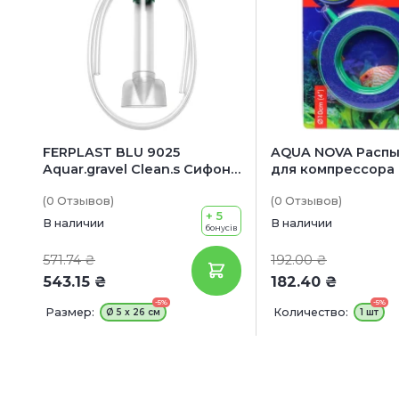
FERPLAST BLU 9025
AQUA NOVA Распы
Aquar.gravel Clean.s Сифон
для компрессора 1
для очистки грунта в
(0
Отзывов
)
(0
Отзывов
)
аквариуме
+ 5
В наличии
В наличии
бонусів
571.74 ₴
192.00 ₴
543.15 ₴
182.40 ₴
-5%
-5%
Размер:
Количество:
Ø 5 x 26 см
1 шт