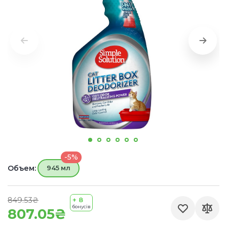
-5%
Объем:
945 мл
849.53₴
+ 8
бонусів
807.05₴