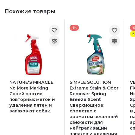
Похожие товары
-5%
-
Н
NATURE'S MIRACLE
SIMPLE SOLUTION
V
No More Marking
Extreme Stain & Odor
Fl
Спрей против
Remover Spring
H
повторных меток и
Breeze Scent
Sp
удаления пятен и
Сверхмощное
С
запахов от собак
средство с
и
ароматом весенней
н
свежести для
а
нейтрализации
с
запахов и удаления