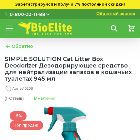
Зарегистрируйся и получи 7% постоянной скидки!
Обратный звонок
0-800-33-11-88
0-800-33-11-88
Бесплатно с городских и
мобильных номеров
Обратно
(097) 133 11 88
SIMPLE SOLUTION Cat Litter Box
Deodorizer Дезодорирующее средство
(095) 133 11 88
для нейтрализации запахов в кошачьих
туалетах 945 мл
(073) 133 11 88
Арт ss10238
(1
Отзыв
)
В наличии
-5%
Топ продаж