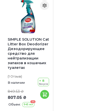
SIMPLE SOLUTION Cat
Litter Box Deodorizer
Дезодорирующее
средство для
нейтрализации
запахов в кошачьих
туалетах
(1
Отзыв
)
+ 8
В наличии
бонусів
849.53 ₴
807.05 ₴
-5%
Объем:
945 мл