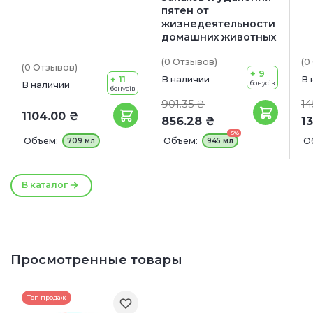
пятен от
жизнедеятельности
домашних животных
(0
Отзывов
)
(0
(0
Отзывов
)
+ 9
+ 11
В наличии
В 
бонусів
В наличии
бонусів
901.35 ₴
14
1104.00 ₴
856.28 ₴
1
-5%
Объем:
Объем:
О
709 мл
945 мл
В каталог
Просмотренные товары
Топ продаж