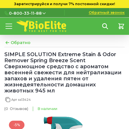
Зарегистрируйся и получи 7% постоянной скидки!
Обратный звонок
0-800-33-11-88
0-800-33-11-88
Бесплатно с городских и
мобильных номеров
Обратно
(097) 133 11 88
SIMPLE SOLUTION Extreme Stain & Odor
Remover Spring Breeze Scent
(095) 133 11 88
Сверхмощное средство с ароматом
весенней свежести для нейтрализации
(073) 133 11 88
запахов и удаления пятен от
жизнедеятельности домашних
животных 945 мл
Арт ss13424
(0
Отзывов
)
В наличии
-5%