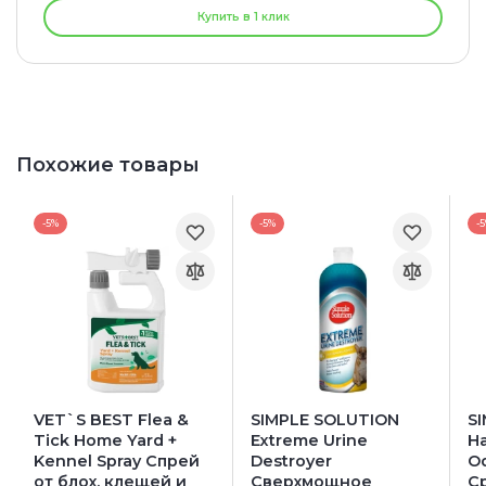
Купить в 1 клик
Похожие товары
-5%
-5%
-
VET`S BEST Flea &
SIMPLE SOLUTION
S
Tick Home Yard +
Extreme Urine
Ha
Kennel Spray Спрей
Destroyer
O
от блох, клещей и
Сверхмощное
С