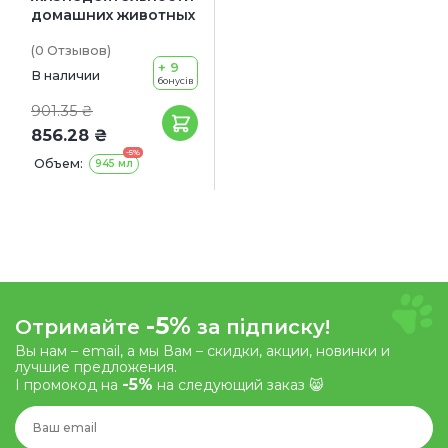
домашних животных
(0
Отзывов
)
+ 9
В наличии
бонусів
901.35 ₴
856.28 ₴
-5%
Объем:
945 мл
-5%
Отримайте
за підписку!
Вы нам – email, а мы Вам – скидки, акции, новинки и
лучшие предложения.
-5%
І промокод на
на следующий заказ 😸