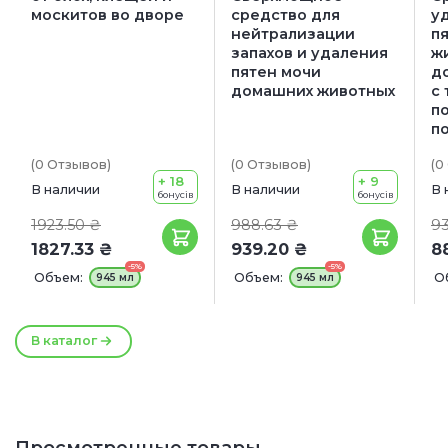
москитов во дворе
средство для
у
нейтрализации
пя
запахов и удаления
ж
пятен мочи
д
домашних животных
с
п
п
(0
Отзывов
)
(0
Отзывов
)
(0
+ 18
+ 9
В наличии
В наличии
В 
бонусів
бонусів
1923.50 ₴
988.63 ₴
93
1827.33 ₴
939.20 ₴
8
-5%
-5%
Объем:
Объем:
О
945 мл
945 мл
В каталог
Просмотренные товары