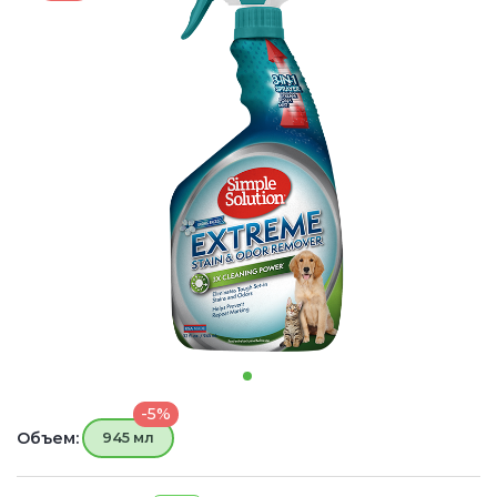
-5%
Объем:
945 мл