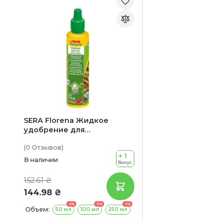
SERA Florena Жидкое
удобрение для
аквариумных растений
(0
Отзывов
)
+ 1
В наличии
бонус
152.61 ₴
144.98 ₴
-5%
-5%
-5%
Объем:
50 мл
100 мл
250 мл