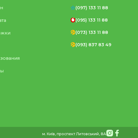
ен
(097) 133 11 88
(095) 133 11 88
ата
(073) 133 11 88
ржки
(093) 837 83 49
ьзования
ты
м. Київ, проспект Литовський, 8А