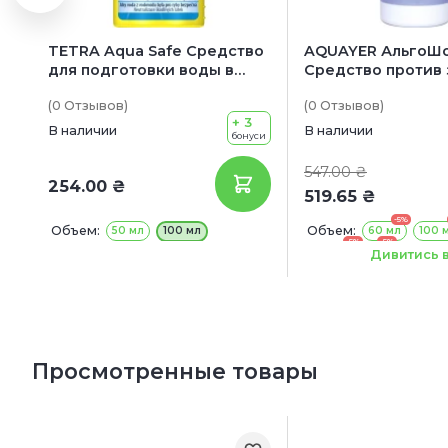
TETRA Aqua Safe Средство
AQUAYER АльгоШ
для подготовки воды в
Средство против
аквариуме
нитчатых водорос
(0
Отзывов
)
(0
Отзывов
)
цветения воды
+ 3
В наличии
В наличии
бонуси
547.00 ₴
254.00 ₴
519.65 ₴
-5%
Объем:
Объем:
50 мл
100 мл
60 мл
100 
-5%
-5%
500 мл
1 л
Дивитись в
Просмотренные товары