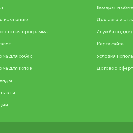
ог
Возврат и обм
о компанию
Доставка и опл
сконтная программа
Служба подде
талог
Карта сайта
рма для собак
Условия испол
рма для котов
Договор офер
енды
нтакты
ции