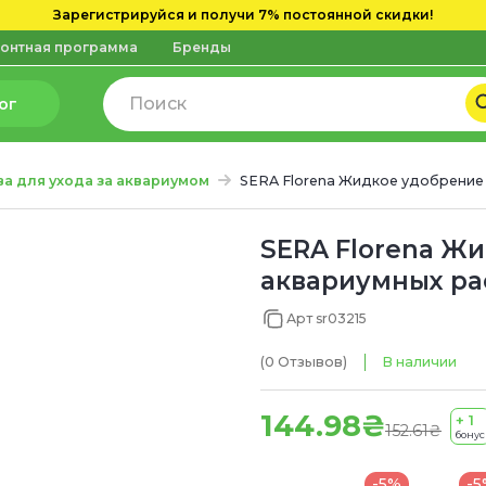
Зарегистрируйся и получи 7% постоянной скидки!
онтная программа
Бренды
ог
а для ухода за аквариумом
SERA Florena Жидкое удобрение
SERA Florena Ж
аквариумных ра
Арт sr03215
(0
Отзывов
)
В наличии
144.98₴
+ 1
152.61₴
бонус
-5%
-5