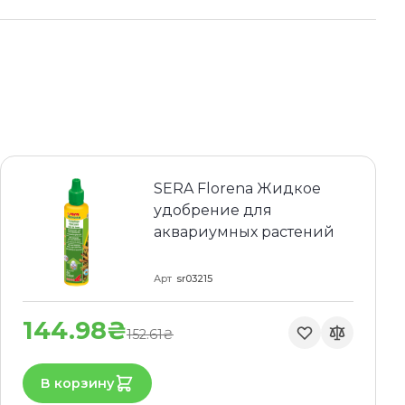
SERA Florena Жидкое
удобрение для
аквариумных растений
Арт
sr03215
144.98₴
152.61₴
В корзину