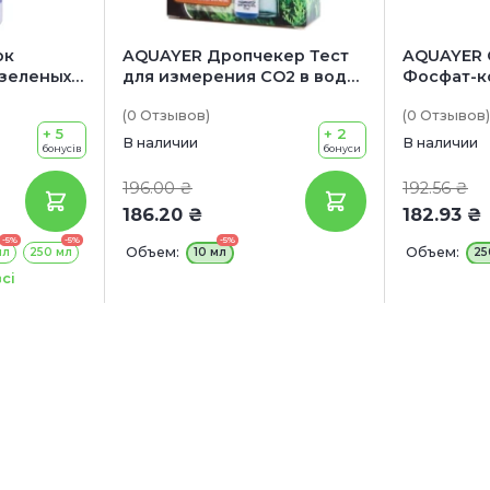
ок
AQUAYER Дропчекер Тест
AQUAYER 
 зеленых
для измерения СО2 в воде
Фосфат-к
лей и
(с индикатором)
Удобрени
(0
Отзывов
)
(0
Отзывов
)
новую ме
+ 5
+ 2
растений
В наличии
В наличии
бонусів
бонуси
196.00 ₴
192.56 ₴
186.20 ₴
182.93 ₴
-5%
-5%
-5%
Объем:
Объем:
мл
250 мл
10 мл
25
сі