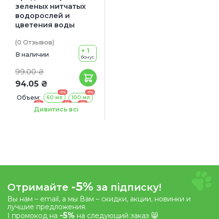
зеленых нитчатых
водорослей и
цветения воды
(0
Отзывов
)
+ 1
В наличии
бонус
99.00 ₴
94.05 ₴
-5%
-5%
Объем:
60 мл
100 мл
-5%
-5%
-5%
250 мл
500 мл
1 л
Дивитись всі
-5%
Отримайте
за підписку!
Вы нам – email, а мы Вам – скидки, акции, новинки и
лучшие предложения.
-5%
І промокод на
на следующий заказ 😸