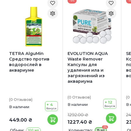
-5%
-
TETRA AlguMin
EVOLUTION AQUA
S
Средство против
Waste Remover
К
водорослей в
Капсулы для
п
аквариуме
удаления ила и
в
загрязнений из
в
аквариума
(0
Отзывов
)
(0
(0
Отзывов
)
+ 12
+ 4
В наличии
В 
бонусів
В наличии
бонуси
1292.00 ₴
24
449.00 ₴
1227.40 ₴
2
-5%
Объем:
Количество:
О
100 мл
15 шт