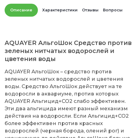
Описание
Характеристики
Отзывы
Вопросы
AQUAYER АльгоШок Средство против
зеленых нитчатых водорослей и
цветения воды
AQUAYER АльгоШок – средство против
зеленых нитчатых водорослей и цветения
воды. Средство АльгоШок действует на те
водоросли в аквариуме, против которых
AQUAYER Альгицид+CO2 слабо эффективен.
Эти два альгицида имеют разный механизм
действия на водоросли. Если Альгицид+CO2
более эффективен против красных
водорослей (черная борода, олений рог) и
ксенококуса, то действие АльгоШока больше