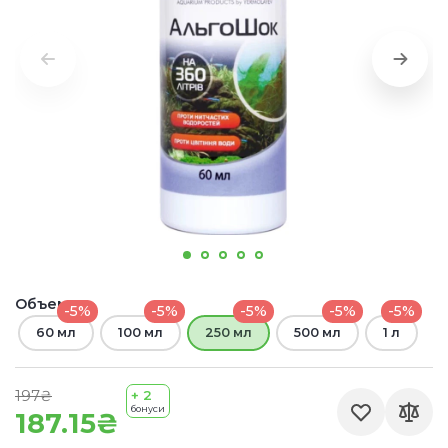
Объем:
-5%
-5%
-5%
-5%
-5%
60 мл
100 мл
250 мл
500 мл
1 л
197₴
+ 2
бонуси
187.15₴