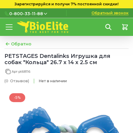
Зарегистрируйся и получи 7% постоянной скидки!
Обратный звонок
0-800-33-11-88
0-800-33-11-88
Бесплатно с городских и
мобильных номеров
Обратно
(097) 133 11 88
PETSTAGES Dentalinks Игрушка для
собак "Кольца" 26.7 x 14 x 2.5 см
(095) 133 11 88
Арт pt68116
(073) 133 11 88
(0
Отзывов
)
Нет в наличии
-5%