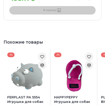
В корзину
Похожие товары
-5%
-5%
-
FERPLAST PA 5554
HAPPYPEPPY
P
Игрушка для собак
Игрушка для собак
B