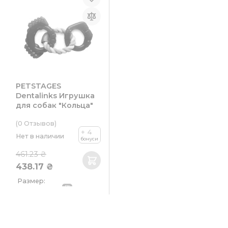
PETSTAGES
Dentalinks Игрушка
для собак "Кольца"
(0
Отзывов
)
+ 4
Нет в наличии
бонуси
461.23 ₴
438.17 ₴
Размер:
-5%
26.7 x 14 x 2.5 см