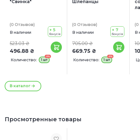
"Свинка"
Шлепанцы
с
л
(0
Отзывов
)
(0
Отзывов
)
(0
+ 5
+ 7
В наличии
В наличии
В 
бонусів
бонусів
523.03 ₴
705.00 ₴
10
496.88 ₴
669.75 ₴
1
-5%
-5%
Количество:
Количество:
Ц
1 шт
1 шт
Р
1
В каталог
Просмотренные товары