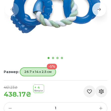
-5%
Размер:
26.7 x 14 x 2.5 см
461.23₴
+ 4
бонуси
438.17₴