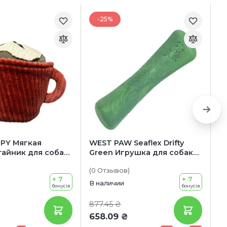
-25%
PY Мягкая
WEST PAW Seaflex Drifty
T
тайник для собак
Green Игрушка для собак
Р
кофе
Дрифти кость
(0
Отзывов
)
(0
+ 7
+ 7
В наличии
В 
бонусів
бонусів
877.45 ₴
6
658.09 ₴