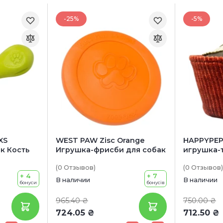
-25%
-5%
XS
WEST PAW Zisc Orange
HAPPYPEP
к Кость
Игрушка-фрисби для собак
игрушка-
Чашка с 
(0
Отзывов
)
(0
Отзывов
)
+ 4
+ 7
В наличии
В наличии
бонуси
бонусів
965.40 ₴
750.00 ₴
724.05 ₴
712.50 ₴