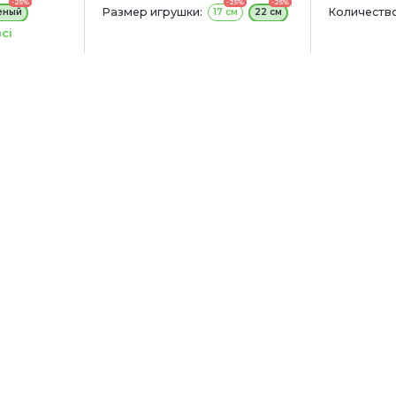
-25%
-25%
-25%
Размер игрушки:
Количество
еный
17 см
22 см
сі
см