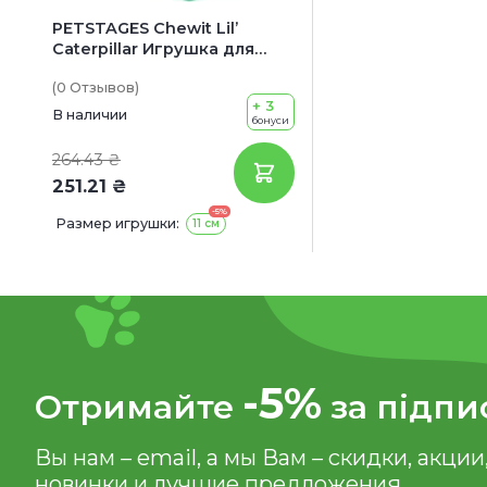
PETSTAGES Chewit Lil’
Caterpillar Игрушка для
собак Гусеница
(0
Отзывов
)
+ 3
В наличии
бонуси
264.43 ₴
251.21 ₴
-5%
Размер игрушки:
11 см
-5%
Отримайте
за підпи
Вы нам – email, а мы Вам – скидки, акции
новинки и лучшие предложения.