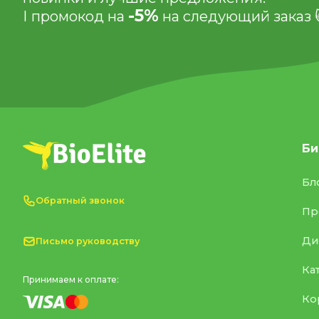
-5%
І промокод на
на следующий заказ 
Би
Бл
Обратный звонок
Пр
Ди
Письмо руководству
Ка
Принимаем к оплате:
Ко