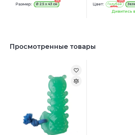
-5%
-25%
Размер:
Цвет:
Ø 2.5 х 43 см
Голубой
Зел
-25%
Оранжевый
Дивитись в
Размер игрушки:
11 
Просмотренные товары