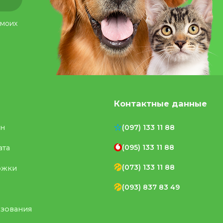
 моих
Контактные данные
ен
(097) 133 11 88
(095) 133 11 88
ата
(073) 133 11 88
ржки
(093) 837 83 49
ьзования