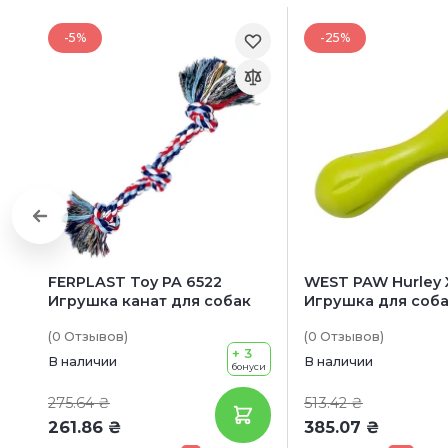
-5%
-25%
FERPLAST Toy PA 6522
WEST PAW Hurley 
Игрушка канат для собак
Игрушка для соба
(0
Отзывов
)
(0
Отзывов
)
+ 3
В наличии
В наличии
бонуси
275.64 ₴
513.42 ₴
261.86 ₴
385.07 ₴