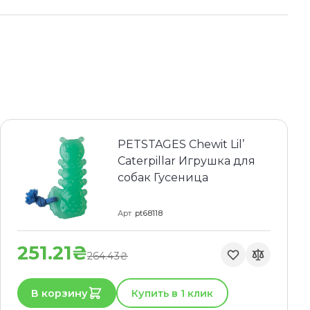
PETSTAGES Chewit Lil’
Caterpillar Игрушка для
собак Гусеница
Арт
pt68118
251.21₴
264.43₴
В корзину
Купить в 1 клик