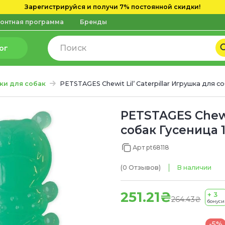
Зарегистрируйся и получи 7% постоянной скидки!
онтная программа
Бренды
ог
ки для собак
PETSTAGES Chewit Lil’ Caterpillar Игрушка для с
PETSTAGES Chewit
собак Гусеница 1
Арт pt68118
(0
Отзывов
)
В наличии
251.21₴
+ 3
264.43₴
бонуси
-5%