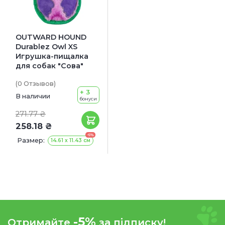
OUTWARD HOUND
Durablez Owl XS
Игрушка-пищалка
для собак "Сова"
(0
Отзывов
)
+ 3
В наличии
бонуси
271.77 ₴
258.18 ₴
-5%
Размер:
14.61 x 11.43 см
-5%
Отримайте
за підписку!