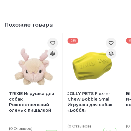
Похожие товары
-25%
-
TRIXIE Игрушка для
JOLLY PETS Flex-n-
B
собак
Chew Bobble Small
N
Рождественский
Игрушка для собак
к
олень с пищалкой
«Боббл»
(0
Отзывов
)
(0
(0
Отзывов
)
+ 3