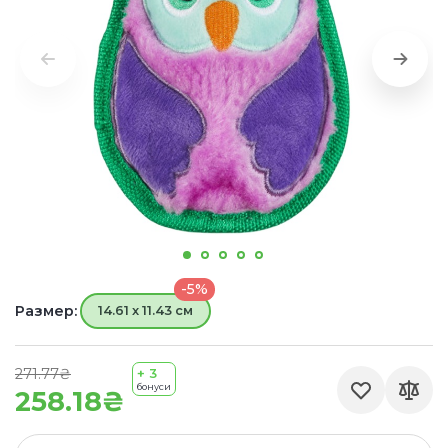
-5%
Размер:
14.61 x 11.43 см
271.77₴
+ 3
бонуси
258.18₴