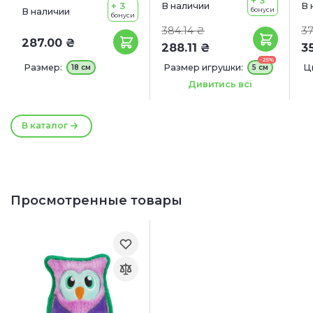
+ 3
В наличии
В 
бонуси
В наличии
бонуси
384.14 ₴
37
287.00 ₴
288.11 ₴
3
-25%
Размер:
Размер игрушки:
Ц
18 см
5 см
Ф
Дивитись всі
Р
2
В каталог
Просмотренные товары