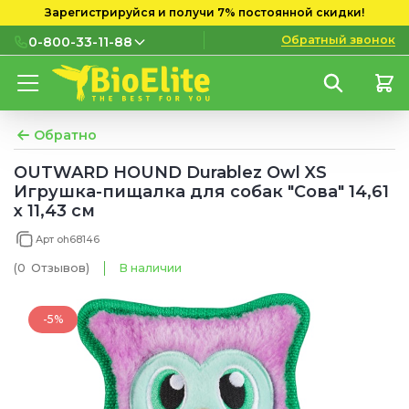
Зарегистрируйся и получи 7% постоянной скидки!
Обратный звонок
0-800-33-11-88
0-800-33-11-88
Бесплатно с городских и
мобильных номеров
Обратно
(097) 133 11 88
OUTWARD HOUND Durablez Owl XS
Игрушка-пищалка для собак "Сова" 14,61
(095) 133 11 88
x 11,43 см
(073) 133 11 88
Арт oh68146
(0
Отзывов
)
В наличии
-5%