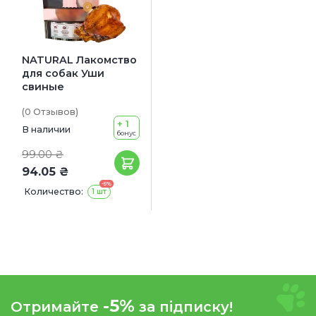
NATURAL Лакомство
для собак Уши
свиные
(0
Отзывов
)
+ 1
В наличии
бонус
99.00 ₴
94.05 ₴
-5%
Количество:
1 шт
-5%
Отримайте
за підписку!