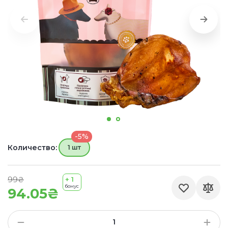
-5%
Количество:
1 шт
99₴
+ 1
бонус
94.05₴