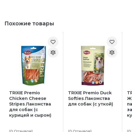
Похожие товары
TRIXIE Premio
TRIXIE Premio Duck
TR
Chicken Cheese
Softies Лакомства
Ж
Stripes Лакомства
для собак (с уткой)
п
для собак (с
за
курицей и сыром)
к
(0
Отзывов
)
(0
Отзывов
)
(0