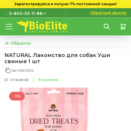
Зарегистрируйся и получи 7% постоянной скидки!
Обратный звонок
0-800-33-11-88
0-800-33-11-88
Бесплатно с городских и
мобильных номеров
Обратно
(097) 133 11 88
NATURAL Лакомство для собак Уши
свиные 1 шт
(095) 133 11 88
Арт D6212502
(073) 133 11 88
(0
Отзывов
)
В наличии
-5%